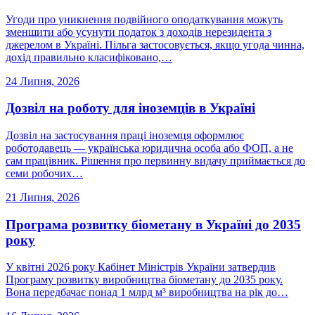
Угоди про уникнення подвійного оподаткування можуть
зменшити або усунути податок з доходів нерезидента з
джерелом в Україні. Пільга застосовується, якщо угода чинна,
дохід правильно класифіковано,…
24 Липня, 2026
Дозвіл на роботу для іноземців в Україні
Дозвіл на застосування праці іноземця оформлює
роботодавець — українська юридична особа або ФОП, а не
сам працівник. Рішення про первинну видачу приймається до
семи робочих…
21 Липня, 2026
Програма розвитку біометану в Україні до 2035
року
У квітні 2026 року Кабінет Міністрів України затвердив
Програму розвитку виробництва біометану до 2035 року.
Вона передбачає понад 1 млрд м³ виробництва на рік до…