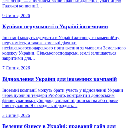
легалізації — апостилем, якщо країна-видавець є учасницею
Гаазької конвенції…
9 Липня, 2026
Купівля нерухомості в Україні іноземцями
Іноземці можуть купувати в Україні житлову та комерційну
нерухомість, а також земельні ділянки
несільськогосподарського призначення за умовами Земельного
кодексу України. Сільськогосподарські землі залишаються
закритими для…
7 Липня, 2026
Відновлення України для іноземних компаній
Іноземні компанії можуть брати участь у відновленні України
через публічні тендери ProZorro, контракти з донорським
фінансуванням, субпідряд, спільні підприємства або пряме
інвестування. Яка модель підходить…
3 Липня, 2026
Ведення бізнесу в Україні: правовий гайд для