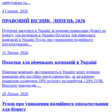
омбудсмена та…
4 Серпня, 2026
ПРАВОВИЙ ВІСНИК, ЛИПЕНЬ 2026
Публічні закупівлі в Україні за новими правилами Дозвіл на
роботу для іноземців в Україні Податки для німецьких
компаній в Україні Угоди про уникнення подвійного
оподаткування…
31 Липня, 2026
Податки для німецьких компаній в Україні
Німецькі компанії, які працюють в Україні через дочірню
компанію або постійне представництво, за загальним
правилом сплачують 18% податку на прибуток і 20% ПДВ.
Виплати дивідендів,…
28 Липня, 2026
Угоди про уникнення подвійного оподаткування
для бізнесу