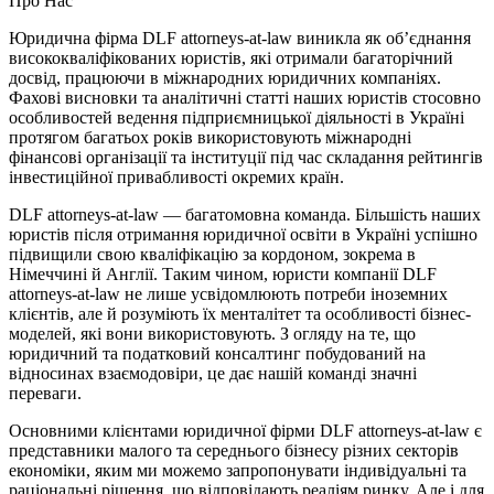
Про Нас
Юридична фірма DLF attorneys-at-law виникла як об’єднання
висококваліфікованих юристів, які отримали багаторічний
досвід, працюючи в міжнародних юридичних компаніях.
Фахові висновки та аналітичні статті наших юристів стосовно
особливостей ведення підприємницької діяльності в Україні
протягом багатьох років використовують міжнародні
фінансові організації та інституції під час складання рейтингів
інвестиційної привабливості окремих країн.
DLF attorneys-at-law — багатомовна команда. Більшість наших
юристів після отримання юридичної освіти в Україні успішно
підвищили свою кваліфікацію за кордоном, зокрема в
Німеччині й Англії. Таким чином, юристи компанії DLF
attorneys-at-law не лише усвідомлюють потреби іноземних
клієнтів, але й розуміють їх менталітет та особливості бізнес-
моделей, які вони використовують. З огляду на те, що
юридичний та податковий консалтинг побудований на
відносинах взаємодовіри, це дає нашій команді значні
переваги.
Основними клієнтами юридичної фірми DLF attorneys-at-law є
представники малого та середнього бізнесу різних секторів
економіки, яким ми можемо запропонувати індивідуальні та
раціональні рішення, що відповідають реаліям ринку. Але і для