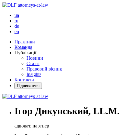
ua
ru
de
en
Практики
Команда
Публікації
Новини
Статті
Правовий вісник
Insights
Контакти
Підписатися
Ігор Дикунський, LL.M.
адвокат, партнер