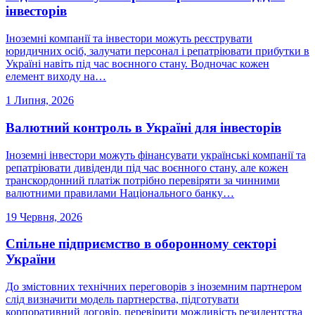
інвесторів
Іноземні компанії та інвестори можуть реєструвати
юридичних осіб, залучати персонал і репатріювати прибутки в
Україні навіть під час воєнного стану. Водночас кожен
елемент виходу на…
1 Липня, 2026
Валютний контроль в Україні для інвесторів
Іноземні інвестори можуть фінансувати українські компанії та
репатріювати дивіденди під час воєнного стану, але кожен
транскордонний платіж потрібно перевіряти за чинними
валютними правилами Національного банку…
19 Червня, 2026
Спільне підприємство в оборонному секторі
України
До змістовних технічних переговорів з іноземним партнером
слід визначити модель партнерства, підготувати
корпоративний договір, перевірити можливість резидентства