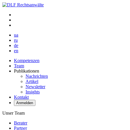
ua
ru
de
en
Kompetenzen
Team
Publikationen
Nachrichten
Artikel
Newsletter
Insights
Kontakt
Anmelden
Unser Team
Berater
Partner