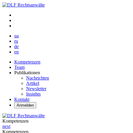
ua
ru
de
en
Kompetenzen
Team
Publikationen
Nachrichten
Artikel
Newsletter
Insights
Kontakt
Anmelden
Kompetenzen
next
Kompetenzen