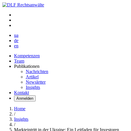
ua
de
en
Kompetenzen
Team
Publikationen
Nachrichten
Artikel
Newsletter
Insights
Kontakt
Anmelden
Home
/
Insights
/
Markteintritt in der Ukraine: Ein Leitfaden für Investoren