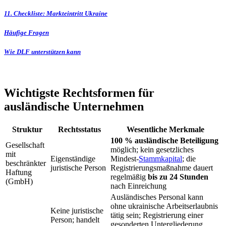
11. Checkliste: Markteintritt Ukraine
Häufige Fragen
Wie DLF unterstützen kann
Wichtigste Rechtsformen für
ausländische Unternehmen
Struktur
Rechtsstatus
Wesentliche Merkmale
100 % ausländische Beteiligung
Gesellschaft
möglich; kein gesetzliches
mit
Eigenständige
Mindest-
Stammkapital
; die
beschränkter
juristische Person
Registrierungsmaßnahme dauert
Haftung
regelmäßig
bis zu 24 Stunden
(GmbH)
nach Einreichung
Ausländisches Personal kann
ohne ukrainische Arbeitserlaubnis
Keine juristische
tätig sein; Registrierung einer
Person; handelt
gesonderten Untergliederung