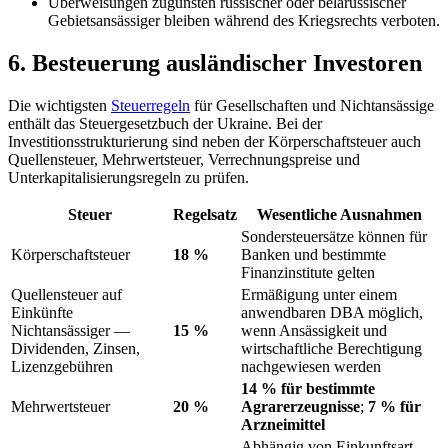
Überweisungen zugunsten russischer oder belarussischer
Gebietsansässiger bleiben während des Kriegsrechts verboten.
6. Besteuerung ausländischer Investoren
Die wichtigsten
Steuerregeln
für Gesellschaften und Nichtansässige
enthält das
Steuergesetzbuch der Ukraine
. Bei der
Investitionsstrukturierung sind neben der Körperschaftsteuer auch
Quellensteuer, Mehrwertsteuer, Verrechnungspreise und
Unterkapitalisierungsregeln zu prüfen.
Steuer
Regelsatz
Wesentliche Ausnahmen
Sondersteuersätze können für
Körperschaftsteuer
18 %
Banken und bestimmte
Finanzinstitute gelten
Quellensteuer auf
Ermäßigung unter einem
Einkünfte
anwendbaren DBA möglich,
Nichtansässiger —
15 %
wenn Ansässigkeit und
Dividenden, Zinsen,
wirtschaftliche Berechtigung
Lizenzgebühren
nachgewiesen werden
14 % für bestimmte
Mehrwertsteuer
20 %
Agrarerzeugnisse
;
7 % für
Arzneimittel
Abhängig von Einkunftsart