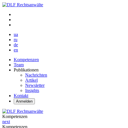
ua
ru
de
en
Kompetenzen
Team
Publikationen
Nachrichten
Artikel
Newsletter
Insights
Kontakt
Anmelden
Kompetenzen
next
Kompetenzen