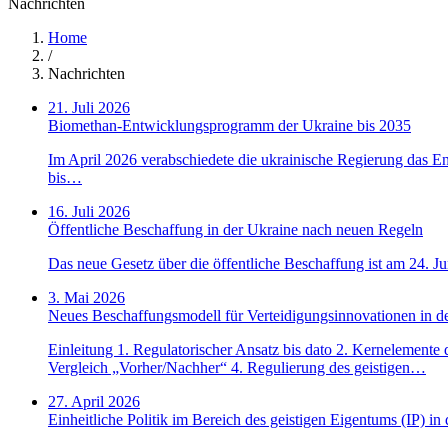
Nachrichten
Home
/
Nachrichten
21. Juli 2026
Biomethan-Entwicklungsprogramm der Ukraine bis 2035
Im April 2026 verabschiedete die ukrainische Regierung das E
bis…
16. Juli 2026
Öffentliche Beschaffung in der Ukraine nach neuen Regeln
Das neue Gesetz über die öffentliche Beschaffung ist am 24. 
3. Mai 2026
Neues Beschaffungsmodell für Verteidigungsinnovationen in d
Einleitung 1. Regulatorischer Ansatz bis dato 2. Kernelemente
Vergleich „Vorher/Nachher“ 4. Regulierung des geistigen…
27. April 2026
Einheitliche Politik im Bereich des geistigen Eigentums (IP) in