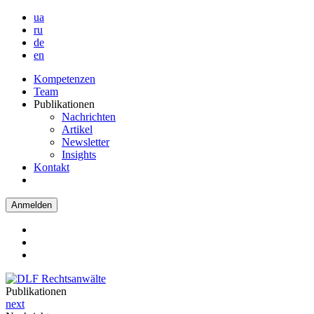
ua
ru
de
en
Kompetenzen
Team
Publikationen
Nachrichten
Artikel
Newsletter
Insights
Kontakt
Anmelden
Publikationen
next