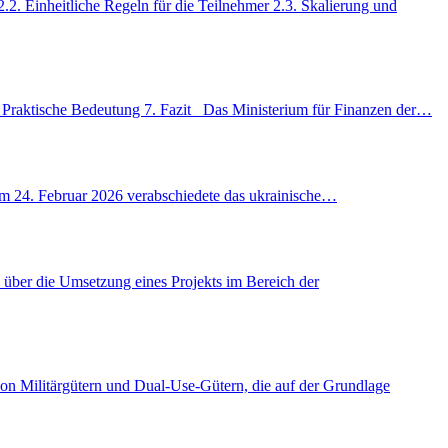
2.2. Einheitliche Regeln für die Teilnehmer 2.3. Skalierung und
 6. Praktische Bedeutung 7. Fazit Das Ministerium für Finanzen der…
Am 24. Februar 2026 verabschiedete das ukrainische…
über die Umsetzung eines Projekts im Bereich der
on Militärgütern und Dual-Use-Gütern, die auf der Grundlage