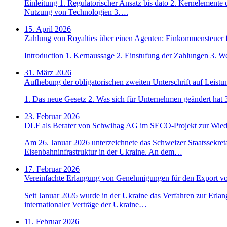
Einleitung 1. Regulatorischer Ansatz bis dato 2. Kernelemente 
Nutzung von Technologien 3….
15. April 2026
Zahlung von Royalties über einen Agenten: Einkommensteuer f
Introduction 1. Kernaussage 2. Einstufung der Zahlungen 3. We
31. März 2026
Aufhebung der obligatorischen zweiten Unterschrift auf Leist
1. Das neue Gesetz 2. Was sich für Unternehmen geändert hat 
23. Februar 2026
DLF als Berater von Schwihag AG im SECO-Projekt zur Wieder
Am 26. Januar 2026 unterzeichnete das Schweizer Staatssekre
Eisenbahninfrastruktur in der Ukraine. An dem…
17. Februar 2026
Vereinfachte Erlangung von Genehmigungen für den Export vo
Seit Januar 2026 wurde in der Ukraine das Verfahren zur Erla
internationaler Verträge der Ukraine…
11. Februar 2026