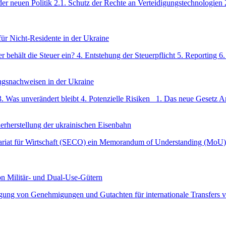
der neuen Politik 2.1. Schutz der Rechte an Verteidigungstechnologien 
ür Nicht-Residente in der Ukraine
r behält die Steuer ein? 4. Entstehung der Steuerpflicht 5. Reporting
ungsnachweisen in der Ukraine
3. Was unverändert bleibt 4. Potenzielle Risiken 1. Das neue Gesetz 
herstellung der ukrainischen Eisenbahn
tariat für Wirtschaft (SECO) ein Memorandum of Understanding (MoU) 
n Militär- und Dual-Use-Gütern
ngung von Genehmigungen und Gutachten für internationale Transfers v