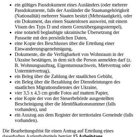
ein gültiges Passdokument eines Ausländers (oder mehrere
Passdokumente, falls der Ausländer die Staatsangehörigkeit
(Nationalität) mehrerer Staaten besitzt (Mehrstaatigkeit), oder
ein Dokument, das einen Staatenlosen ausweist, mit einem
Visum des Typs D und einem Grenzübergangsstempel),
eine notariell beglaubigte ukrainische Übersetzung der
Passseite mit den persönlichen Daten,
eine Kopie des Beschlusses über die Erteilung einer
Einwanderungsgenehmigung,
Dokumente, die die Verfügbarkeit von Wohnraum in der
Ukraine bestätigen, in dem sich die Person anmelden darf (z.
B. Wohnungsauftrag, Eigentumsnachweis, Mietvertrag oder
Untermietvertrag),
ein Beleg über die Zahlung der staatlichen Gebühr,
ein Beleg über die Bezahlung der Dienstleistungen des
staatlichen Migrationsdienstes der Ukraine,
vier 3,5 x 4,5 cm große Fotos auf mattem Papier,
eine Kopie der von der Steuerbehörde ausgestellten
Bescheinigung über die Identifikationsnummer (falls
vorhanden), und
ein Auszug aus dem Register der territorialen Gemeinde (falls
vorhanden).
Die Bearbeitungsfrist für einen Antrag auf Erteilung eines
dauerhaften Aufenthaltstitels beträgt
15 Arbeitstage
.