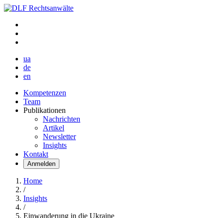
ua
de
en
Kompetenzen
Team
Publikationen
Nachrichten
Artikel
Newsletter
Insights
Kontakt
Anmelden
Home
/
Insights
/
Einwanderung in die Ukraine