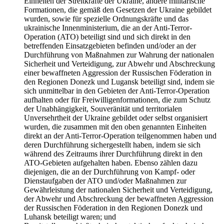
Einheiten der Streitkräfte der Ukraine, andere militärische
Formationen, die gemäß den Gesetzen der Ukraine gebildet
wurden, sowie für spezielle Ordnungskräfte und das
ukrainische Innenministerium, die an der Anti-Terror-
Operation (ATO) beteiligt sind und sich direkt in den
betreffenden Einsatzgebieten befinden und/oder an der
Durchführung von Maßnahmen zur Wahrung der nationalen
Sicherheit und Verteidigung, zur Abwehr und Abschreckung
einer bewaffneten Aggression der Russischen Föderation in
den Regionen Donezk und Lugansk beteiligt sind, indem sie
sich unmittelbar in den Gebieten der Anti-Terror-Operation
aufhalten oder für Freiwilligenformationen, die zum Schutz
der Unabhängigkeit, Souveränität und territorialen
Unversehrtheit der Ukraine gebildet oder selbst organisiert
wurden, die zusammen mit den oben genannten Einheiten
direkt an der Anti-Terror-Operation teilgenommen haben und
deren Durchführung sichergestellt haben, indem sie sich
während des Zeitraums ihrer Durchführung direkt in den
ATO-Gebieten aufgehalten haben. Ebenso zählen dazu
diejenigen, die an der Durchführung von Kampf- oder
Dienstaufgaben der ATO und/oder Maßnahmen zur
Gewährleistung der nationalen Sicherheit und Verteidigung,
der Abwehr und Abschreckung der bewaffneten Aggression
der Russischen Föderation in den Regionen Donezk und
Luhansk beteiligt waren; und