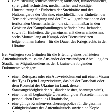
Bereitstellung schießtechnischer, taktischer, funktechnischer,
sprengstofftechnischer, medizinischer und sonstiger
Unterstützung für Einheiten der Streitkräfte und der
Nationalgarde der Ukraine, einschließlich der Einheiten der
Territorialverteidigung und der Freiwilligenformationen der
territorialen Gemeinschaften, die sich unmittelbar in den
Gebieten der Kampfhandlungen befinden bzw. befanden,
sowie für Einheiten, die gemeinsam mit diesen mindestens
sechs Monate lang an Kampf- oder Diensteinsätzen
teilgenommen haben – für die Dauer des Kriegsrechts in der
Ukraine.
Bei Vorliegen von Gründen für die Erteilung eines befristeten
Aufenthaltstitels muss ein Ausländer der zuständigen Abteilung des
Staatlichen Migrationsdienstes der Ukraine die folgenden
Dokumente vorlegen:
einen Reisepass oder ein Ausweisdokument mit einem Visum
des Typs D (ein Langzeitvisum, das bei der Botschaft oder
dem Konsulat der Ukraine im Land, dessen
Staatsangehörigkeit der Ausländer besitzt, beantragt wird),
eine notariell beglaubigte Übersetzung der Passseiten mit den
persönlichen Daten ins Ukrainische,
eine gültige Krankenversicherungspolice für die gesamte
Gültigkeitsdauer des Aufenthaltstitels sowie eine Kopie