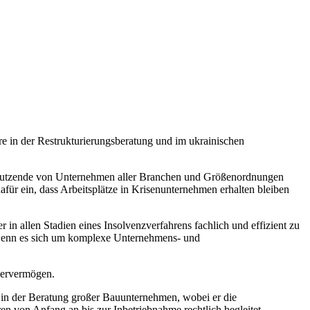
re in der Restrukturierungsberatung und im ukrainischen
it Dutzende von Unternehmen aller Branchen und Größenordnungen
afür ein, dass Arbeitsplätze in Krisenunternehmen erhalten bleiben
in allen Stadien eines Insolvenzverfahrens fachlich und effizient zu
rs wenn es sich um komplexe Unternehmens- und
dnervermögen.
s in der Beratung großer Bauunternehmen, wobei er die
en von Anfang an bis zur Inbetriebnahme rechtlich begleitet.