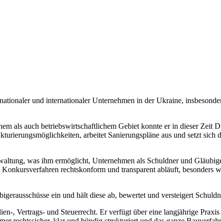
 nationaler und internationaler Unternehmen in der Ukraine, insbesonde
hem als auch betriebswirtschaftlichem Gebiet konnte er in dieser Ze
kturierungsmöglichkeiten, arbeitet Sanierungspläne aus und setzt sich d
rwaltung, was ihm ermöglicht, Unternehmen als Schuldner und Gläubiger 
 das Konkursverfahren rechtskonform und transparent abläuft, besonde
igerausschüsse ein und hält diese ab, bewertet und versteigert Schul
-, Vertrags- und Steuerrecht. Er verfügt über eine langjährige Praxi
er rechtssicher, klar und bündig strukturiert und das ganze Bauverfahr