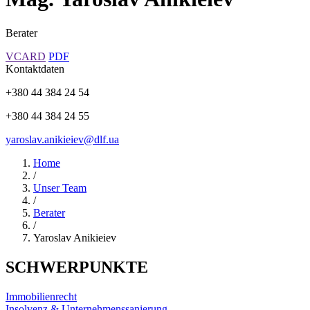
Berater
VCARD
PDF
Kontaktdaten
+380 44 384 24 54
+380 44 384 24 55
yaroslav.anikieiev@dlf.ua
Home
/
Unser Team
/
Berater
/
Yaroslav Anikieiev
SCHWERPUNKTE
Immobilienrecht
Insolvenz & Unternehmenssanierung