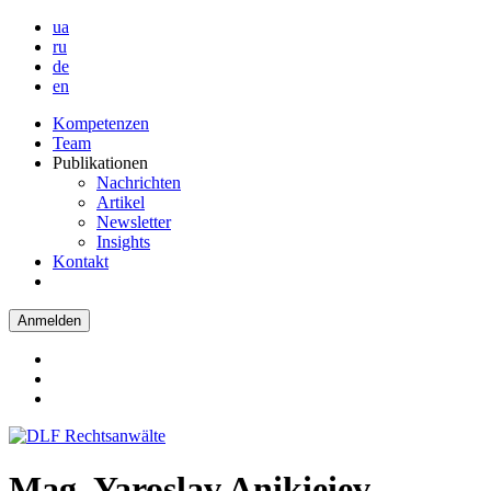
ua
ru
de
en
Kompetenzen
Team
Publikationen
Nachrichten
Artikel
Newsletter
Insights
Kontakt
Anmelden
Mag. Yaroslav Anikieiev