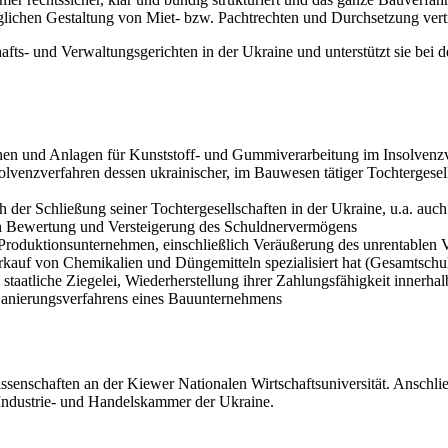
raglichen Gestaltung von Miet- bzw. Pachtrechten und Durchsetzung vertr
schafts- und Verwaltungsgerichten in der Ukraine und unterstützt sie
inen und Anlagen für Kunststoff- und Gummiverarbeitung im Insolvenzv
venzverfahren dessen ukrainischer, im Bauwesen tätiger Tochtergesell
er Schließung seiner Tochtergesellschaften in der Ukraine, u.a. auch
ich Bewertung und Versteigerung des Schuldnervermögens
 Produktionsunternehmen, einschließlich Veräußerung des unrentable
rkauf von Chemikalien und Düngemitteln spezialisiert hat (Gesamtsc
taatliche Ziegelei, Wiederherstellung ihrer Zahlungsfähigkeit innerhal
Sanierungsverfahrens eines Bauunternehmens
senschaften an der Kiewer Nationalen Wirtschaftsuniversität. Anschli
 Industrie- und Handelskammer der Ukraine.