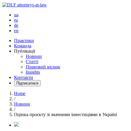
ua
ru
de
en
Практики
Команда
Публікації
Новини
Статті
Правовий вісник
Insights
Контакти
Підписатися
Home
/
Новини
/
Оцінка проєкту зі значними інвестиціями в Україні