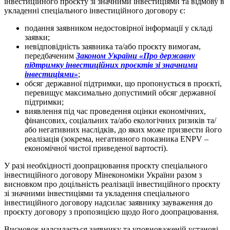
інвестиційного проєкту зі значними інвестиціями та відмову в
укладенні спеціального інвестиційного договору є:
подання заявником недостовірної інформації у складі
заявки;
невідповідність заявника та/або проєкту вимогам,
передбаченим
Законом України «Про державну
підтримку інвестиційних проєктів зі значними
інвестиціями»
;
обсяг державної підтримки, що пропонується в проєкті,
перевищує максимально допустимий обсяг державної
підтримки;
виявлення під час проведення оцінки економічних,
фінансових, соціальних та/або екологічних ризиків та/
або негативних наслідків, до яких може призвести його
реалізація (зокрема, негативного показника ENPV –
економічної чистої приведеної вартості).
У разі необхідності доопрацювання проєкту спеціального
інвестиційного договору Мінекономіки України разом з
висновком про доцільність реалізації інвестиційного проєкту
зі значними інвестиціями та укладення спеціального
інвестиційного договору надсилає заявнику зауваження до
проєкту договору з пропозицією щодо його доопрацювання.
Висновок надсилається заявнику та уповноваженій установі