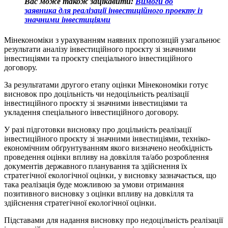
Вас може також зацікавити:
Вимоги до
заявника для реалізації інвестиційного проекту із
значними інвестиціями
Мінекономіки з урахуванням наявних пропозицій узагальнює
результати аналізу інвестиційного проєкту зі значними
інвестиціями та проєкту спеціального інвестиційного
договору.
За результатами другого етапу оцінки Мінекономіки готує
висновок про доцільність чи недоцільність реалізації
інвестиційного проєкту зі значними інвестиціями та
укладення спеціального інвестиційного договору.
У разі підготовки висновку про доцільність реалізації
інвестиційного проєкту зі значними інвестиціями, техніко-
економічним обґрунтуванням якого визначено необхідність
проведення оцінки впливу на довкілля та/або розроблення
документів державного планування та здійснення їх
стратегічної екологічної оцінки, у висновку зазначається, що
така реалізація буде можливою за умови отримання
позитивного висновку з оцінки впливу на довкілля та
здійснення стратегічної екологічної оцінки.
Підставами для надання висновку про недоцільність реалізації