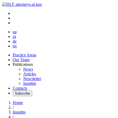
ua
ru
de
en
Practice Areas
Our Team
Publications
News
Articles
Newsletter
Insights
Contacts
Subscribe
Home
/
Insights
/