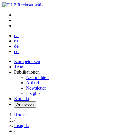
ua
ru
de
en
Kompetenzen
Team
Publikationen
Nachrichten
Artikel
Newsletter
Insights
Kontakt
Anmelden
Home
/
Insights
/