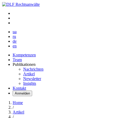
ua
ru
de
en
Kompetenzen
Team
Publikationen
Nachrichten
Artikel
Newsletter
Insights
Kontakt
Anmelden
Home
/
Artikel
/