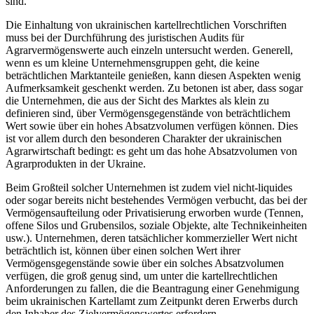
sind.
Die Einhaltung von ukrainischen kartellrechtlichen Vorschriften
muss bei der Durchführung des juristischen Audits für
Agrarvermögenswerte auch einzeln untersucht werden. Generell,
wenn es um kleine Unternehmensgruppen geht, die keine
beträchtlichen Marktanteile genießen, kann diesen Aspekten wenig
Aufmerksamkeit geschenkt werden. Zu betonen ist aber, dass sogar
die Unternehmen, die aus der Sicht des Marktes als klein zu
definieren sind, über Vermögensgegenstände von beträchtlichem
Wert sowie über ein hohes Absatzvolumen verfügen können. Dies
ist vor allem durch den besonderen Charakter der ukrainischen
Agrarwirtschaft bedingt: es geht um das hohe Absatzvolumen von
Agrarprodukten in der Ukraine.
Beim Großteil solcher Unternehmen ist zudem viel nicht-liquides
oder sogar bereits nicht bestehendes Vermögen verbucht, das bei der
Vermögensaufteilung oder Privatisierung erworben wurde (Tennen,
offene Silos und Grubensilos, soziale Objekte, alte Technikeinheiten
usw.). Unternehmen, deren tatsächlicher kommerzieller Wert nicht
beträchtlich ist, können über einen solchen Wert ihrer
Vermögensgegenstände sowie über ein solches Absatzvolumen
verfügen, die groß genug sind, um unter die kartellrechtlichen
Anforderungen zu fallen, die die Beantragung einer Genehmigung
beim ukrainischen Kartellamt zum Zeitpunkt deren Erwerbs durch
den Inhaber des Zielvermögenswertes erfordern.