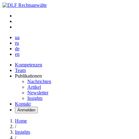
ua
ru
de
en
Kompetenzen
Team
Publikationen
Nachrichten
Artikel
Newsletter
Insights
Kontakt
Anmelden
Home
/
Insights
/