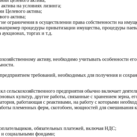
ний целевого актива;
актива на условиях лизинга;
ми Целевого актива;
вого актива;
гие ограничения в осуществлении права собственности на имуще
, например процедуры приватизации имущества, процедуры паев
аукционах, торгах и т.д.
хозяйственному активу, необходимо учитывать особенности его 
ьности.
предприятием требований, необходимых для получения и сохран
икл сельскохозяйственного предприятия обычно включает деяте
рновых культур, другие работы, связанные с хранением зерна, е
атория, работающая с реактивами, на работу с которыми необхо
боты племенных ферм, скотобоен, мощностей для смешивания к
гоплательщиков, обязательных платежей, включая НДС;
м и социальными фондами;