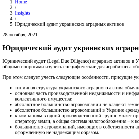
Home
/
Insights
/
Юридический аудит украинских аграрных активов
28 октября, 2021
Юридический аудит украинских аграр
Юридический аудит (Legal Due Diligence) аграрных активов в 
общими вопросами изучить специфические для агробизнеса об
При этом следует учесть следующие особенности, присущие ук
типичная структура украинского аграрного актива обычн
основная часть производственной недвижимости и инфра
коллективного имущества;
абсолютное большинство агрокомпаний не владеют землей
абсолютное большинство агрокомпаний в Украине арендуют
к компаниям в одной производственной группе может пр
оператору земли, а общая система налогообложения – к к
большинство агрокомпаний, имеющих в собственности аг
оформленную не надлежащим образом.