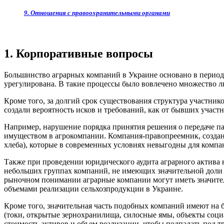
9. Отношения с правоохранительными органами
1. Корпоративные вопросы
Большинство аграрных компаний в Украине основано в период,
урегулирована. В такие процессы было вовлечено множество л
Кроме того, за долгий срок существования структура участни
создали вероятность исков и требований, как от бывших участ
Например, нарушение порядка принятия решения о передаче п
имуществом в агрокомпании. Компания-правопреемник, созданн
хлеба), которые в современных условиях невыгодны для компа
Также при проведении юридического аудита аграрного актива 
небольших группах компаний, не имеющих значительной доли н
рыночном понимании аграрные компании могут иметь значител
объемами реализации сельхозпродукции в Украине.
Кроме того, значительная часть подобных компаний имеют на
(токи, открытые зернохранилища, силосные ямы, объекты социа
стоимость активов и объем реализации, чтобы подпадать под