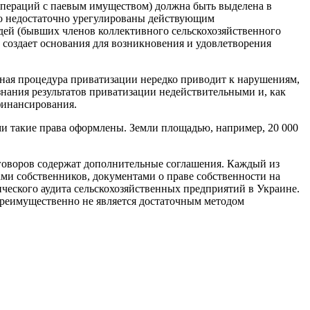
 операций с паевым имуществом) должна быть выделена в
тво недостаточно урегулированы действующим
дей (бывших членов коллективного сельскохозяйственного
 создает основания для возникновения и удовлетворения
чная процедура приватизации нередко приводит к нарушениям,
нания результатов приватизации недействительными и, как
финансирования.
ми такие права оформлены. Земли площадью, например, 20 000
договоров содержат дополнительные соглашения. Каждый из
и собственников, документами о праве собственности на
ического аудита сельскохозяйственных предприятий в Украине.
преимущественно не является достаточным методом