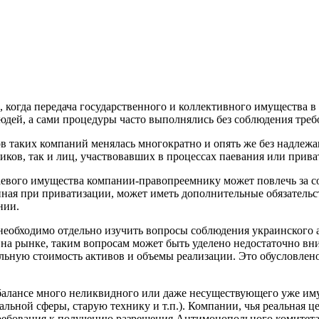
 когда передача государственного и коллективного имущества в
юдей, а сами процедуры часто выполнялись без соблюдения треб
ков таких компаний менялась многократно и опять же без надлеж
ников, так и лиц, участвовавших в процессах паевания или прив
аевого имущества компании-правопреемнику может повлечь за с
ая при приватизации, может иметь дополнительные обязательст
нии.
необходимо отдельно изучить вопросы соблюдения украинского а
а рынке, таким вопросам может быть уделено недостаточно вним
ьную стоимость активов и объемы реализации. Это обусловлено
 балансе много неликвидного или даже несуществующего уже иму
льной сферы, старую технику и т.п.). Компании, чья реальная ц
 требования к получению разрешения Антимонопольного комитет