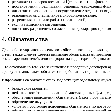
результаты проверок компаний Целевого актива фискал
постановления, предписания, решения, уведомления фис
лицензии и разрешения на осуществление отдельных видо
разрешения на специальное природопользование;
разрешения на начало работы предприятий;
эксплуатационные разрешения;
лицензии, разрешения, согласования, декларацию произво
4. Обязательства
Для любого украинского сельскохозяйственного предприятия, 
с тем, также следует уделять внимание обязательствам предпр
земель арендодателей, очистке дорог на территории общины от с
Это обусловлено тем, что заключение и продление договоров 
арендует земли. Такие обязательства (обещания, подписанные 
Информация об обязательствах, подлежащих отдельному изучен
банковские кредиты;
небанковское финансирование (эмиссия ценных бумаг, сс
обеспечение выполнения обязательств (залог, поручительст
обременение имущества;
условия и состояние исполнения обязательств по договор
обязательства, вытекающие из договоров о совместной де