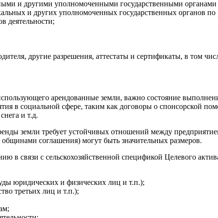
ьными и другими уполномоченными государственными органами
кальных и других уполномоченных государственных органов по р
в деятельности;
дителя, другие разрешения, аттестаты и сертификаты, в том
чис
использующего арендованные земли, важно состояние выполнени
иятия в социальной сфере, таким как договоры о спонсорской по
нега и т.д.
аренды земли требует устойчивых отношений между предприятие
с общинами соглашения) могут быть значительных размеров.
ию в связи с сельскохозяйственной спецификой Целевого актива
уды юридических и физических лиц и т.п.);
во третьих лиц и т.п.);
ам;
ятельности;