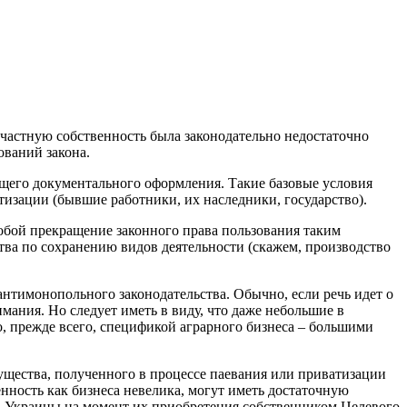
 частную собственность была законодательно недостаточно
ований закона.
ащего документального оформления. Такие базовые условия
атизации (бывшие работники, их наследники, государство).
обой прекращение законного права пользования таким
ва по сохранению видов деятельности (скажем, производство
нтимонопольного законодательства. Обычно, если речь идет о
ания. Но следует иметь в виду, что даже небольшие в
, прежде всего, спецификой аграрного бизнеса – большими
щества, полученного в процессе паевания или приватизации
енность как бизнеса невелика, могут иметь достаточную
а Украины на момент их приобретения собственником Целевого