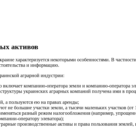
ных активов
Украине характеризуется некоторыми особенностями. В частности
стоятельства и информацию.
раинской аграрной индустрии:
о включает компанию-оператора земли и компанию-оператора эл
структуры украинских аграрных компаний получена ими в проце
, а пользуются ею на правах аренды;
 не большие участки земли, а тысячи маленьких участков (от 1
именяться разный режим налогообложения (например, упрощенн
омпании-оператору элеватора);
рарные производственные активы и права пользования землей,