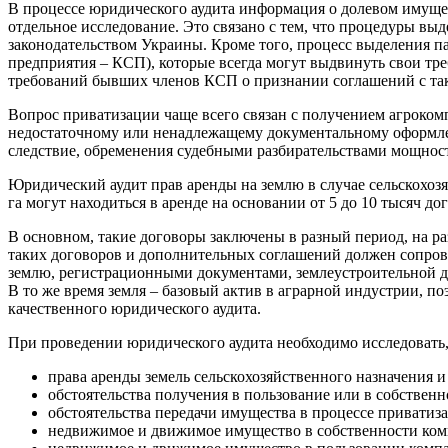
В процессе юридического аудита информация о долевом имущес
отдельное исследование. Это связано с тем, что процедуры в
законодательством Украины. Кроме того, процесс выделения п
предприятия – КСП), которые всегда могут выдвинуть свои тр
требований бывших членов КСП о признании соглашений с т
Вопрос приватизации чаще всего связан с получением агроком
недостаточному или ненадлежащему документальному оформлен
следствие, обременения судебными разбирательствами мощност
Юридический аудит прав аренды на землю в случае сельскохоз
га могут находиться в аренде на основании от 5 до 10 тысяч до
В основном, такие договоры заключены в разный период, на ра
таких договоров и дополнительных соглашений должен сопров
землю, регистрационными документами, землеустроительной до
В то же время земля – базовый актив в аграрной индустрии, 
качественного юридического аудита.
При проведении юридического аудита необходимо исследовать,
права аренды земель сельскохозяйственного назначения и
обстоятельства получения в пользование или в собстве
обстоятельства передачи имущества в процессе приватиз
недвижимое и движимое имущество в собственности ком