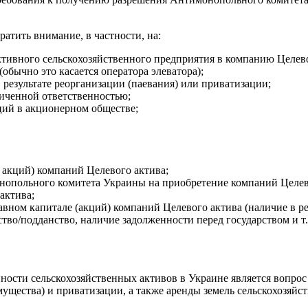
атить внимание, в частности, на:
ктивного сельскохозяйственного предприятия в компанию Целево
обычно это касается оператора элеватора);
 результате реорганизации (паевания) или приватизации;
иченной ответственностью;
ций в акционерном обществе;
 акций) компаний Целевого актива;
нопольного комитета Украины на приобретение компаний Целево
актива;
тавном капитале (акций) компаний Целевого актива (наличие в р
ство/
подданство, наличие задолженности перед государством и т.
ости сельскохозяйственных активов в Украине является вопрос 
щества) и приватизации, а также аренды земель сельскохозяйст