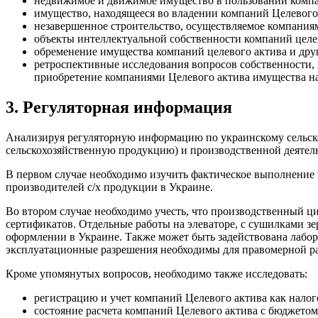
недвижимое и движимое имущество в пользовании компа
имущество, находящееся во владении компаний Целевого 
незавершенное строительство, осуществляемое компания
объекты интеллектуальной собственности компаний целе
обременение имущества компаний целевого актива и дру
ретроспективные исследования вопросов собственности
приобретение компаниями
Целевого актива имущества на 
3. Регуляторная информация
Анализируя регуляторную информацию по украинскому сельско
сельскохозяйственную продукцию) и производственной деятел
В первом случае необходимо изучить фактическое выполнение 
производителей с/х продукции в Украине.
Во втором случае необходимо учесть, что производственный ц
сертификатов. Отдельные работы на элеваторе, с сушилками зе
оформлении в Украине. Также может быть задействована лабор
эксплуатационные разрешения необходимы для правомерной ра
Кроме упомянутых вопросов, необходимо также исследовать:
регистрацию и учет компаний Целевого актива как нало
состояние расчета компаний Целевого актива с бюджето