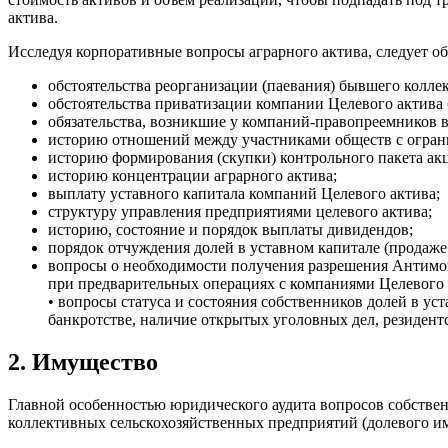
актива.
Исследуя корпоративные вопросы аграрного актива, следует обр
обстоятельства реорганизации (паевания) бывшего колле
обстоятельства приватизации компании Целевого актива (
обязательства, возникшие у компаний-правопреемников в
историю отношений между участниками обществ с огран
историю формирования (скупки) контрольного пакета ак
историю концентрации аграрного актива;
выплату уставного капитала компаний Целевого актива;
структуру управления предприятиями целевого актива;
историю, состояние и порядок выплаты дивидендов;
порядок отчуждения долей в уставном капитале (продаже
вопросы о необходимости получения разрешения Антимо
при предварительных операциях с компаниями Целевого 
• вопросы статуса и состояния собственников долей в ус
банкротстве, наличие открытых уголовных дел, резидент
2. Имущество
Главной особенностью юридического аудита вопросов собственн
коллективных сельскохозяйственных предприятий (долевого иму