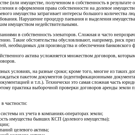
тве (или имуществе, полученном в собственность в результате
ыделения и оформления права собственности на долевое имущес
аевого имущества затрагивает интересы большого количества лю
ебования. Нарушение процедур паевания и выделения имущества
аким имуществом недействительными.
паниями в собственность элеваторов. Сложная и часто непрозра
ию. Такие обстоятельства обусловливают, например, риск приз
ей, необходимых для производства и обеспечения банковского 
яйственного актива усложняется множеством договоров, которы
говоров.
зных условиях, на разные сроки; кроме того, многие из таких 
ождаться пакетом документов (идентификационными документам
кументацией и т.п.). Технически это самая сложная часть юрид
поэтому практика выборочной проверки договоров аренды земли 
 в частности:
 системы их учета в компаниях-операторах земли;
нность имущества бывших КСП (долевого имущества);
ации;
паний целевого актива;