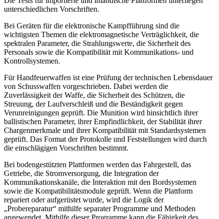
Die Tests für importierte und inländische Plattformen unterliegen
unterschiedlichen Vorschriften.
Bei Geräten für die elektronische Kampfführung sind die
wichtigsten Themen die elektromagnetische Verträglichkeit, die
spektralen Parameter, die Strahlungswerte, die Sicherheit des
Personals sowie die Kompatibilität mit Kommunikations- und
Kontrollsystemen.
Für Handfeuerwaffen ist eine Prüfung der technischen Lebensdauer
von Schusswaffen vorgeschrieben. Dabei werden die
Zuverlässigkeit der Waffe, die Sicherheit des Schützen, die
Streuung, der Laufverschleiß und die Beständigkeit gegen
Verunreinigungen geprüft. Die Munition wird hinsichtlich ihrer
ballistischen Parameter, ihrer Empfindlichkeit, der Stabilität ihrer
Chargenmerkmale und ihrer Kompatibilität mit Standardsystemen
geprüft. Das Format der Protokolle und Feststellungen wird durch
die einschlägigen Vorschriften bestimmt.
Bei bodengestützten Plattformen werden das Fahrgestell, das
Getriebe, die Stromversorgung, die Integration der
Kommunikationskanäle, die Interaktion mit den Bordsystemen
sowie die Kompatibilitätsmodule geprüft. Wenn die Plattform
repariert oder aufgerüstet wurde, wird die Logik der
„Probereparatur“ mithilfe separater Programme und Methoden
angewendet. Mithilfe dieser Programme kann die Fähigkeit des