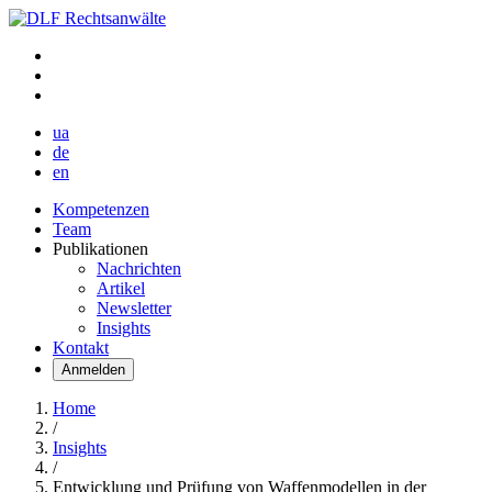
ua
de
en
Kompetenzen
Team
Publikationen
Nachrichten
Artikel
Newsletter
Insights
Kontakt
Anmelden
Home
/
Insights
/
Entwicklung und Prüfung von Waffenmodellen in der