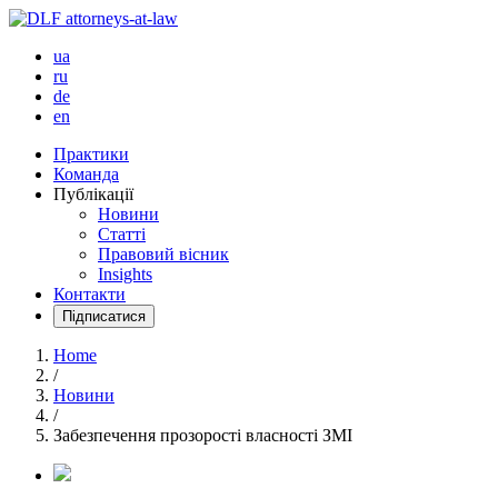
ua
ru
de
en
Практики
Команда
Публікації
Новини
Статті
Правовий вісник
Insights
Контакти
Підписатися
Home
/
Новини
/
Забезпечення прозорості власності ЗМІ