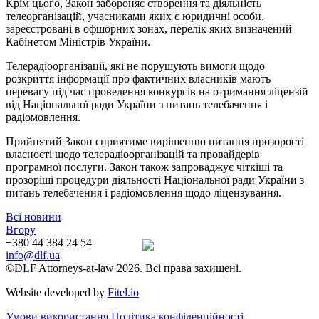
Крім цього, Закон забороняє створення та діяльність
телеорганізацій, учасниками яких є юридичні особи,
зареєстровані в офшорних зонах, перелік яких визначений
Кабінетом Міністрів України.
Телерадіоорганізації, які не порушують вимоги щодо
розкриття інформації про фактичних власників мають
перевагу під час проведення конкурсів на отримання ліцензій
від Національної ради України з питань телебачення і
радіомовлення.
Прийнятий Закон сприятиме вирішенню питання прозорості
власності щодо телерадіоорганізацій та провайдерів
програмної послуги. Закон також запроваджує чіткіші та
прозоріші процедури діяльності Національної ради України з
питань телебачення і радіомовлення щодо ліцензування.
Всі новини
Вгору
+380 44 384 24 54
info@dlf.ua
©DLF Attorneys-at-law 2026. Всі права захищені.
Website developed by
Fitel.io
Умови використання
Політика конфіденційності