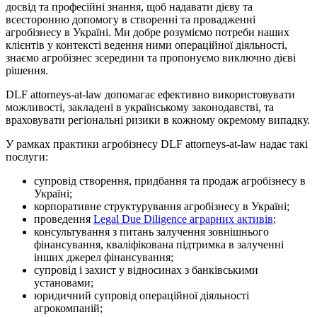
досвід та професійні знання, щоб надавати дієву та
всесторонню допомогу в створенні та провадженні
агробізнесу в Україні. Ми добре розуміємо потреби наших
клієнтів у контексті ведення ними операційної діяльності,
знаємо агробізнес зсередини та пропонуємо виключно дієві
рішення.
DLF attorneys-at-law допомагає ефективно використовувати
можливості, закладені в українському законодавстві, та
враховувати регіональні ризики в кожному окремому випадку.
У рамках практики агробізнесу DLF attorneys-at-law надає такі
послуги:
супровід створення, придбання та продаж агробізнесу в
Україні;
корпоративне структурування агробізнесу в Україні;
проведення
Legal Due Diligence аграрних активів
;
консультування з питань залучення зовнішнього
фінансування, кваліфікована підтримка в залученні
інших джерел фінансування;
супровід і захист у відносинах з банківськими
установами;
юридичний супровід операційної діяльності
агрокомпаній;