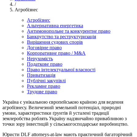
/
Агробізнес
Агробізнес
Альтернативна енергетика
Антимонопольне та конкурентне право
Банкрутство та реструктуризація
Вирішення судових спорів
Договірне право
Корпоративне право / M&A
Нерухомість
Податкове право
Право інтелектуальної власності
Приватизація
Публічні закупівлі
Рекламне право
Трудове право
Україна є унікальною європейською країною для ведення
агробізнесу. Величезний земельний потенціал, природні
умови, характеристики ґрунтів й усталені традиції
землеробства роблять Україну надзвичайно привабливою з
точки зору інвестицій у сільськогосподарське виробництво.
Юристи DLF attorneys-at-law мають практичний багаторічний