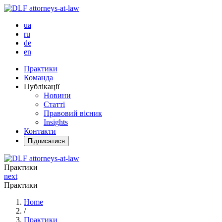
ua
ru
de
en
Практики
Команда
Публікації
Новини
Статті
Правовий вісник
Insights
Контакти
Підписатися
Практики
next
Практики
Home
/
Практики