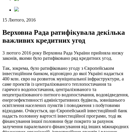
15 Лютого, 2016
Верховна Рада ратифікувала декілька
важливих кредитних угод
3 лютого 2016 року Верховна Рада України прийняла низку
законів, якими було ратифіковано ряд кредитних угод.
Так, зокрема, було ратифіковано угоду з Європейським
інвестиційним банком, відповідно до якої Україні надається
400 млн. євро на розвиток муніципальної інфраструктури, а
саме проектів із централізованого теплопостачання та
гарячого водопостачання, централізованого та
нецентралізованого питного водопостачання, водовідведення,
енергоефективності адміністративних будівель, зовнішнього
освітлення населених пунктів і поводження з побутовими
відходами. Очікується, що Європейський інвестиційний банк
надасть половину вартості інвестиційної програми, тоді як
фінансування іншої половини буде покрито за рахунок
залучення паралельного фінансування від інших міжнародних
фінансових організацій, інвестиційних грантів і власних