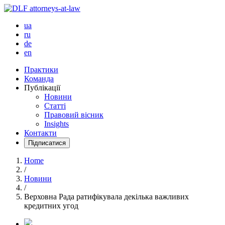
ua
ru
de
en
Практики
Команда
Публікації
Новини
Статті
Правовий вісник
Insights
Контакти
Підписатися
Home
/
Новини
/
Верховна Рада ратифікувала декілька важливих
кредитних угод