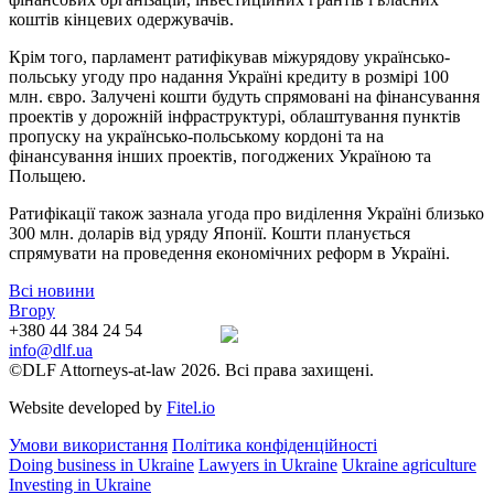
коштів кінцевих одержувачів.
Крім того, парламент ратифікував міжурядову українсько-
польську угоду про надання Україні кредиту в розмірі 100
млн. євро. Залучені кошти будуть спрямовані на фінансування
проектів у дорожній інфраструктурі, облаштування пунктів
пропуску на українсько-польському кордоні та на
фінансування інших проектів, погоджених Україною та
Польщею.
Ратифікації також зазнала угода про виділення Україні близько
300 млн. доларів від уряду Японії. Кошти планується
спрямувати на проведення економічних реформ в Україні.
Всі новини
Вгору
+380 44 384 24 54
info@dlf.ua
©DLF Attorneys-at-law 2026. Всі права захищені.
Website developed by
Fitel.io
Умови використання
Політика конфіденційності
Doing business in Ukraine
Lawyers in Ukraine
Ukraine agriculture
Investing in Ukraine