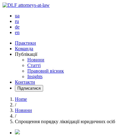
ua
ru
de
en
Практики
Команда
Публікації
Новини
Статті
Правовий вісник
Insights
Контакти
Підписатися
Home
/
Новини
/
Спрощення порядку ліквідації юридичних осіб