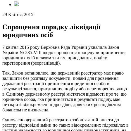
29 Квітня, 2015
Спрощення порядку ліквідації
юридичних осіб
7 квітня 2015 року Верховна Рада України ухвалила Закон
України № 285-VIII щодо спрощення процедури припинення
юридичних осіб шляхом злиття, приєднання, поділу,
перетворення (реорганізації).
Так, Закон встановлює, що державний реєстратор має право
залишити без розгляду документи, подані для проведення
державної реєстрації припинення юридичної особи в
результаті злиття, приєднання, поділу або перетворення, якщо
в Єдиному державному реєстрі містяться відомості про те, що
юридична особа, яка припиняється в результаті поділу, має
незакриті відокремлені підрозділи, доля яких розподільчим
балансом не визначена.
Одночасно державний реєстратор зобов’язаний внести до
реєстру відповідні зміни по таких відокремлених підрозділах в
частині належності до юридичної особи-правонаступника, на