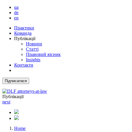
ua
de
en
Практики
Команда
Публікації
Новини
Статті
Правовий вісник
Insights
Контакти
Підписатися
Публікації
next
Home