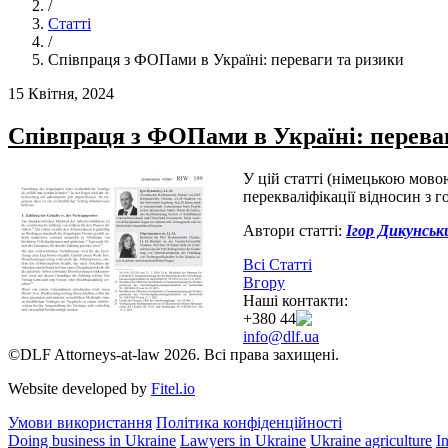
/
Статті
/
Співпраця з ФОПами в Україні: переваги та ризики
15 Квітня, 2024
Співпраця з ФОПами в Україні: перева
У цій статті (німецькою мово
перекваліфікації відносин з г
Автори статті:
Ігор Дикунськ
Всі Статті
Вгору
Наші контакти:
+380 44 384 24 54
info@dlf.ua
©DLF Attorneys-at-law 2026. Всі права захищені.
Website developed by
Fitel.io
Умови використання
Політика конфіденційності
Doing business in Ukraine
Lawyers in Ukraine
Ukraine agriculture
I