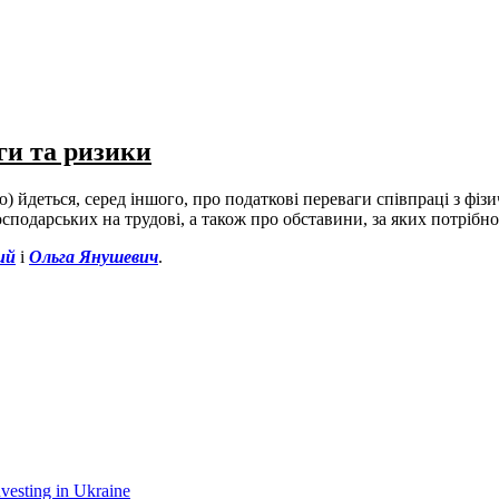
ги та ризики
ю) йдеться, серед іншого, про податкові переваги співпраці з ф
осподарських на трудові, а також про обставини, за яких потрібн
ий
і
Ольга Янушевич
.
nvesting in Ukraine