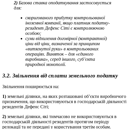
2)
Базова ставка оподаткування застосовується
для:
скоригованого прибутку контрольованої
іноземної компанії, якщо платник податку-
резидент Дефенс Сіті є контролюючою
особою;
суми відхилення договірної (контрактної)
ціни від ціни, визначеної за принципом
«витягнутої руки» в контрольованих
операціях. Виняток – для «єдиного
виробника», серед іншого, суб’єкта
природної монополії.
3.2. Звільнення від сплати земельного податку
Звільнення поширюється на:
1)
земельні ділянки, на яких розташовані об’єкти виробничого
призначення, що використовуються в господарській діяльності
резидентів Дефенс Сіті;
2)
земельні ділянки, які тимчасово не використовуються в
господарській діяльності резидентів протягом періоду
релокації та не передані у користування третім особам.