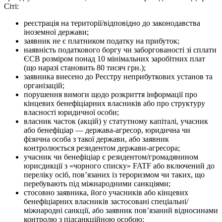
Сіті:
реєстрація на території/відповідно до законодавства
іноземної держави;
заявник не є платником податку на прибуток;
наявність податкового боргу чи заборгованості зі сплати
ЄСВ розміром понад 10 мінімальних заробітних плат
(що наразі становить 80 тисяч грн.);
заявника внесено до Реєстру неприбуткових установ та
організацій;
порушення вимоги щодо розкриття інформації про
кінцевих бенефіціарних власників або про структуру
власності юридичної особи;
власник часток (акцій) у статутному капіталі, учасник
або бенефіціар — держава-агресор, юридична чи
фізична особа з такої держави, або заявник
контролюється резидентом держави-агресора;
учасник чи бенефіціар є резидентом/громадянином
юрисдикції з «чорного списку» FATF або включений до
переліку осіб, пов’язаних із тероризмом чи таких, що
перебувають під міжнародними санкціями;
стосовно заявника, його учасників або кінцевих
бенефіціарних власників застосовані спеціальні/
міжнародні санкції, або заявник пов’язаний відносинами
контролю з підсанкційною особою;