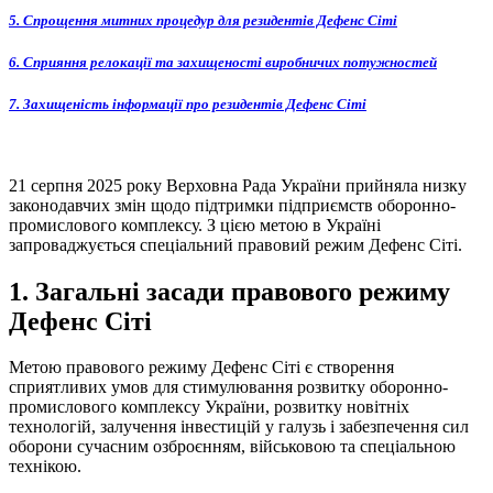
5. Спрощення митних процедур для резидентів Дефенс Сіті
6. Сприяння релокації та захищеності виробничих потужностей
7. Захищеність інформації про резидентів Дефенс Сіті
21 серпня 2025 року Верховна Рада України прийняла низку
законодавчих змін щодо підтримки підприємств оборонно-
промислового комплексу. З цією метою в Україні
запроваджується спеціальний правовий режим Дефенс Сіті.
1. Загальні засади правового режиму
Дефенс Сіті
Метою правового режиму Дефенс Сіті є створення
сприятливих умов для стимулювання розвитку оборонно-
промислового комплексу України, розвитку новітніх
технологій, залучення інвестицій у галузь і забезпечення сил
оборони сучасним озброєнням, військовою та спеціальною
технікою.