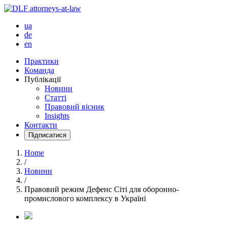
ua
de
en
Практики
Команда
Публікації
Новини
Статті
Правовий вісник
Insights
Контакти
Підписатися
Home
/
Новини
/
Правовий режим Дефенс Сіті для оборонно-
промислового комплексу в Україні