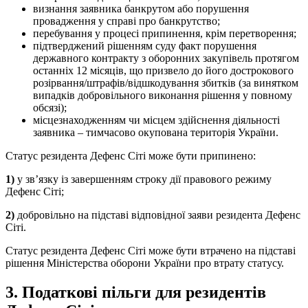
визнання заявника банкрутом або порушення
провадження у справі про банкрутство;
перебування у процесі припинення, крім перетворення;
підтверджений рішенням суду факт порушення
державного контракту з оборонних закупівель протягом
останніх 12 місяців, що призвело до його дострокового
розірвання/штрафів/відшкодування збитків (за винятком
випадків добровільного виконання рішення у повному
обсязі);
місцезнаходженням чи місцем здійснення діяльності
заявника – тимчасово окупована територія України.
Статус резидента Дефенс Сіті може бути припинено:
1)
у зв’язку із завершенням строку дії правового режиму
Дефенс Сіті;
2)
добровільно на підставі відповідної заяви резидента Дефенс
Сіті.
Статус резидента Дефенс Сіті може бути втрачено на підставі
рішення Міністерства оборони України про втрату статусу.
3. Податкові пільги для резидентів