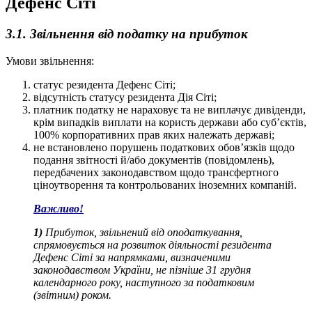
Дефенс Сіті
3.1. Звільнення від податку на прибуток
Умови звільнення:
статус резидента Дефенс Сіті;
відсутність статусу резидента Дія Сіті;
платник податку не нараховує та не виплачує дивіденди,
крім випадків виплати на користь держави або суб’єктів,
100% корпоративних прав яких належать державі;
не встановлено порушень податкових обов’язків щодо
подання звітності й/або документів (повідомлень),
передбачених законодавством щодо трансфертного
ціноутворення та контрольованих іноземних компаній.
Важливо!
1)
Прибуток, звільнений від оподаткування,
спрямовується на розвиток діяльності резидента
Дефенс Сіті за напрямками, визначеними
законодавством України, не пізніше 31 грудня
календарного року, наступного за податковим
(звітним) роком.