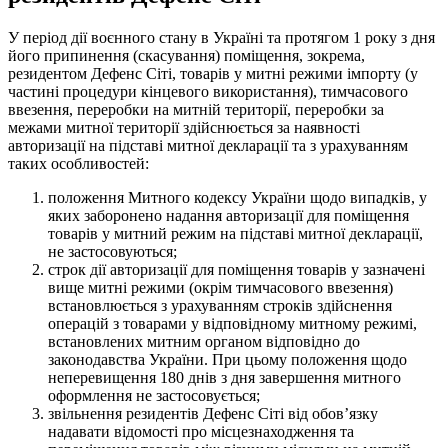
У період дії воєнного стану в Україні та протягом 1 року з дня
його припинення (скасування) поміщення, зокрема,
резидентом Дефенс Сіті, товарів у митні режими імпорту (у
частині процедури кінцевого використання), тимчасового
ввезення, переробки на митній території, переробки за
межами митної території здійснюється за наявності
авторизації на підставі митної декларації та з урахуванням
таких особливостей:
положення Митного кодексу України щодо випадків, у
яких заборонено надання авторизації для поміщення
товарів у митний режим на підставі митної декларації,
не застосовуються;
строк дії авторизації для поміщення товарів у зазначені
вище митні режими (окрім тимчасового ввезення)
встановлюється з урахуванням строків здійснення
операцій з товарами у відповідному митному режимі,
встановлених митним органом відповідно до
законодавства України. При цьому положення щодо
неперевищення 180 днів з дня завершення митного
оформлення не застосовується;
звільнення резидентів Дефенс Сіті від обов’язку
надавати відомості про місцезнаходження та