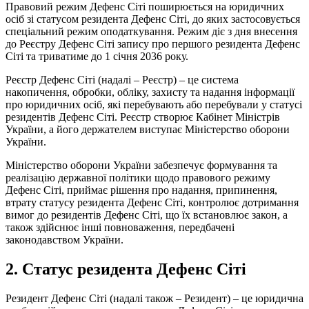
Правовий режим Дефенс Сіті поширюється на юридичних
осіб зі статусом резидента Дефенс Сіті, до яких застосовується
спеціальний режим оподаткування. Режим діє з дня внесення
до Реєстру Дефенс Сіті запису про першого резидента Дефенс
Сіті та триватиме до 1 січня 2036 року.
Реєстр Дефенс Сіті (надалі – Реєстр) – це система
накопичення, обробки, обліку, захисту та надання інформації
про юридичних осіб, які перебувають або перебували у статусі
резидентів Дефенс Сіті. Реєстр створює Кабінет Міністрів
України, а його держателем виступає Міністерство оборони
України.
Міністерство оборони України забезпечує формування та
реалізацію державної політики щодо правового режиму
Дефенс Сіті, приймає рішення про надання, припинення,
втрату статусу резидента Дефенс Сіті, контролює дотримання
вимог до резидентів Дефенс Сіті, що їх встановлює закон, а
також здійснює інші повноваження, передбачені
законодавством України.
2. Статус резидента Дефенс Сіті
Резидент Дефенс Сіті (надалі також – Резидент) – це юридична