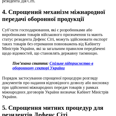
резидента Дія Сіті.
4. Спрощений механізм міжнародної
передачі оборонної продукції
Суб’єкти господарювання, які є розробниками або
виробниками товарів військового призначення та мають
статус резидента Дефенс Сіті, можуть здійснювати експорт
таких товарів без отримання повноважень від Кабінету
Міністрів України, які за загальним правилом передбачені
щодо відомостей, що становлять державну таємницю.
Пов’язана стаття:
Спільне підприємство в
оборонному секторі України
Порядок застосування спрощеної процедури розгляду
документів про надання відповідного дозволу або висновку
при здійсненні міжнародних передач товарів у рамках
міжнародних договорів України визначає Кабінет Міністрів
України.
5. Спрощення митних процедур для
резидентів Дефенс Сіті