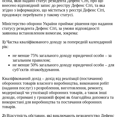
особа, якій надано статус резидента Дефенс Сіті, про що
внесено відповідний запис до реєстру Дефенс Сіті, та яка
згідно з інформацією, що міститься у реєстрі Дефенс Сіті,
продовжує перебувати у такому статусі.
Міністерство оборони України приймає рішення про надання
статусу резидента Дефенс Сіті, за умови відповідності
заявника встановленим вимогам, зокрема:
1)
Частка кваліфікованого доходу за попередній календарний
рік:
не менше 75% загального доходу юридичної особи – за
загальним правилом;
не менше 50% загального доходу юридичної особи – для
суб’єктів літакобудування.
Кваліфікований дохід – дохід від реалізації (постачання)
оборонних товарів власного виробництва, виконання робіт
(надання послуг) з розроблення, виготовлення, ремонту,
модернізації чи утилізації оборонних товарів, а також інші
доходи, отримані у грошовій формі як благодійна допомога та
використані для виробництва та постачання оборонних
товарів.
2)
Відсутність обставин, які виключають резидентство Дефенс