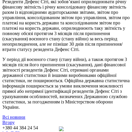
Резиденти Дефенс Сіті, які зобов’язані оприлюднювати річну
фінансову звітність і річну консолідовану фінансову звітність
разом із відповідними аудиторськими звітами, звітом про
управління, консолідованим звітом про управління, звітом про
платежі на користь держави та консолідованим звітом про
платежі на користь держави, оприлюднюють таку звітність у
повному обсязі протягом 3 місяців після припинення
(скасування) воєнного стану (стану війни) за весь період
неоприлюднення, але не пізніше 30 днів після припинення/
втрати статусу резидента Дефенс Сіті.
У період дії воєнного стану (стану війни), а також протягом 3
місяців після його припинення (скасування), дані фінансової
звітності резидентів Дефенс Сіті, отримані органами
державної статистики й іншими виробниками офіційної
статистики, не поширюються. Офіційна державна статистична
інформація поширюється за умови виключення можливості
прямої або непрямої ідентифікації резидентів Дефенс Сіті з
урахуванням особливостей, визначених Державною службою
статистики, за погодженням із Міністерством оборони
України.
Всі новини
Вгору
+380 44 384 24 54