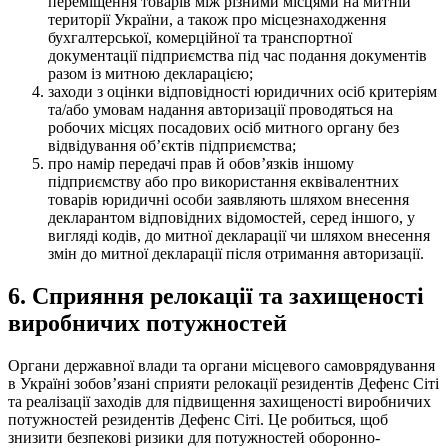
переміщення товарів між різними місцями на митній
території України, а також про місцезнаходження
бухгалтерської, комерційної та транспортної
документації підприємства під час подання документів
разом із митною декларацією;
заходи з оцінки відповідності юридичних осіб критеріям
та/або умовам надання авторизації проводяться на
робочих місцях посадових осіб митного органу без
відвідування об’єктів підприємства;
про намір передачі прав й обов’язків іншому
підприємству або про використання еквівалентних
товарів юридичні особи заявляють шляхом внесення
декларантом відповідних відомостей, серед іншого, у
вигляді кодів, до митної декларації чи шляхом внесення
змін до митної декларації після отримання авторизації.
6. Сприяння релокації та захищеності
виробничих потужностей
Органи державної влади та органи місцевого самоврядування
в Україні зобов’язані сприяти релокації резидентів Дефенс Сіті
та реалізації заходів для підвищення захищеності виробничих
потужностей резидентів Дефенс Сіті. Це робиться, щоб
знизити безпекові ризики для потужностей оборонно-