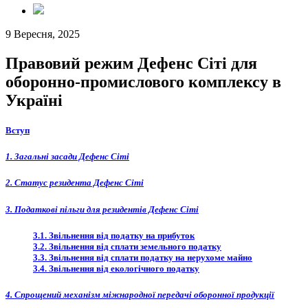
9 Вересня, 2025
Правовий режим Дефенс Сіті для
оборонно-промислового комплексу в
Україні
Вступ
1. Загальні засади Дефенс Сіті
2. Статус резидента Дефенс Сіті
3. Податкові пільги для резидентів Дефенс Сіті
3.1. Звільнення від податку на прибуток
3.2. Звільнення від сплати земельного податку
3.3. Звільнення від сплати податку на нерухоме майно
3.4. Звільнення від екологічного податку
4. Спрощений механізм міжнародної передачі оборонної продукції