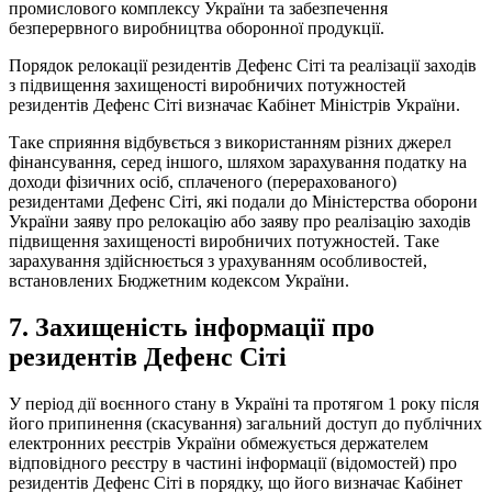
промислового комплексу України та забезпечення
безперервного виробництва оборонної продукції.
Порядок релокації резидентів Дефенс Сіті та реалізації заходів
з підвищення захищеності виробничих потужностей
резидентів Дефенс Сіті визначає Кабінет Міністрів України.
Таке сприяння відбувється з використанням різних джерел
фінансування, серед іншого, шляхом зарахування податку на
доходи фізичних осіб, сплаченого (перерахованого)
резидентами Дефенс Сіті, які подали до Міністерства оборони
України заяву про релокацію або заяву про реалізацію заходів
підвищення захищеності виробничих потужностей. Таке
зарахування здійснюється з урахуванням особливостей,
встановлених Бюджетним кодексом України.
7. Захищеність інформації про
резидентів Дефенс Сіті
У період дії воєнного стану в Україні та протягом 1 року після
його припинення (скасування) загальний доступ до публічних
електронних реєстрів України обмежується держателем
відповідного реєстру в частині інформації (відомостей) про
резидентів Дефенс Сіті в порядку, що його визначає Кабінет