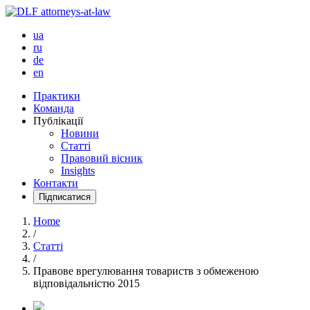
ua
ru
de
en
Практики
Команда
Публікації
Новини
Статті
Правовий вісник
Insights
Контакти
Підписатися
Home
/
Статті
/
Правове врегулювання товариств з обмеженою
відповідальністю 2015