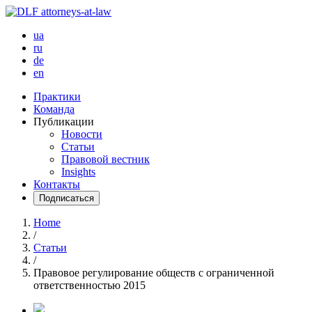
ua
ru
de
en
Практики
Команда
Публикации
Новости
Статьи
Правовой вестник
Insights
Контакты
Подписаться
Home
/
Статьи
/
Правовое регулирование обществ с ограниченной
ответственностью 2015