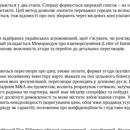
увається у два етапи. Спершу формується широкий список – на о
контакти. Цей метод дозволяє охопити переважно середні та велик
ся, тож відомості про них збирають через місцевих консультантів
ми відібраних українських агрокомпаній, щоб з’ясувати, чи розг
й укладається Меморандум про взаєморозуміння (Letter of Inten
ципову можливість угоди та перейти до детальних пер
еговорів.
аються переговори про ціну, умови оплати, формат угоди (купівля
ин іноземному інвестору варто зважати на тип цільового бізнесу.
ння яких зрозуміліший, переговори проходять у діловому руслі
кладним M&A-інструментам, воліють розрахунок готівкою, залуча
ого радника чи партнера, який знає місцеву специфіку та побуду
ує досягнуті домовленості та може містити зобов’язання сторін
явить невідповідності (коригування ціни, обов’язки продавця ус
оду як гарантії); положення про конфіденційність і підстави ві
ебічний Due Diligence обраної агрокомпанії – виробничий, фіна