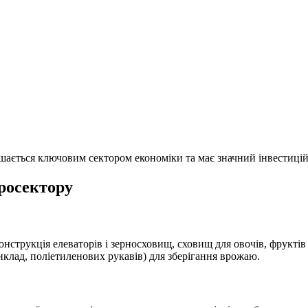
лишається ключовим сектором економіки та має значний інвестиц
росектору
нструкція елеваторів і зерносховищ, сховищ для овочів, фруктів
клад, поліетиленових рукавів) для зберіганн
я врожаю.