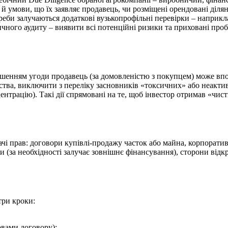
й умови, що їх заявляє продавець, чи розміщені орендовані ділян
реби залучаються додаткові вузькопрофільні перевірки – наприкл
ичного аудиту – виявити всі потенційні ризики та приховані про
ершенням угоди продавець (за домовленістю з покупцем) може вп
вства, виключити з переліку засновників «токсичних» або неакти
нтрацію). Такі дії спрямовані на те, щоб інвестор отримав «чис
ачі прав: договори купівлі-продажу часток або майна, корпоратив
и (за необхідності залучає зовнішнє фінансування), сторони відк
три кроки:
овами договору);