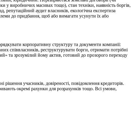
ки у виробничих масивах тощо), стан техніки, наявність боргів,
ад, репутаційний аудит власників, екологічна експертиза
блеми до придбання, щоб або вимагати усунути їх або
орядкувати корпоративну структуру та документи компанії:
вних співвласників, реструктурувати борги, отримати потрібні
тий» та зрозумілий йому актив, готовий до прозорого переходу
ні рішення учасників, довіреності, повідомлення кредиторів.
ривають окремі рахунки для розрахунків тощо. Всі умови,