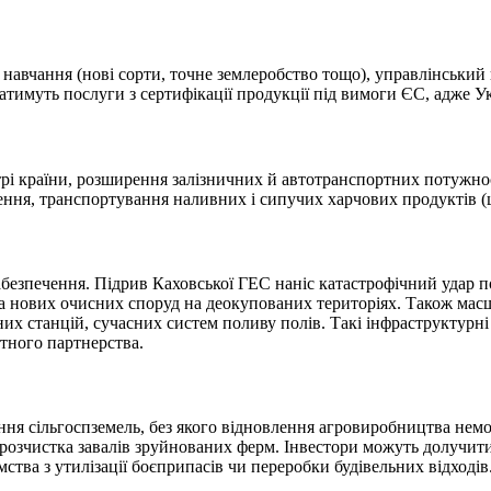
 навчання (нові сорти, точне землеробство тощо), управлінський
имуть послуги з сертифікації продукції під вимоги ЄС, адже Ук
нтрі країни, розширення залізничних й автотранспортних потужно
ення, транспортування наливних і сипучих харчових продуктів (
забезпечення. Підрив Каховської ГЕС наніс катастрофічний удар п
а нових очисних споруд на деокупованих територіях. Також мас
х станцій, сучасних систем поливу полів. Такі інфраструктурн
тного пар
тнерства.
я сільгоспземель, без якого відновлення агровиробництва немож
розчистка завалів зруйнованих ферм. Інвестори можуть долучити
ємства з утилізації боєприпасів чи переробки будівельних
відходів