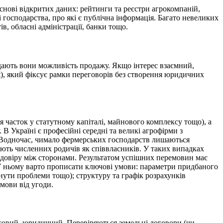
снові відкритих даних: рейтинги та реєстри агрокомпаній,
і господарства, про які є публічна інформація. Багато невеликих
, обласні адміністрації, бан
ки тощо.
лядають вони можливість продажу. Якщо інтерес взаємний,
t), який фіксує рамки переговорів без створення юридичних
 часток у статутному капіталі, майнового комплексу тощо), а
 В Україні є професійні середні та великі агрофірми з
. Водночас, чимало фермерських господарств лишаються
ють численних родичів як співвласників. У таких випадках
є довіру між сторонами. Результатом успішних перемовин має
. У ньому варто прописати ключові умови: параметри придбаного
унути проблеми тощо); структуру та графік розрахунків
дмови в
ід угоди.
нсовий, юридичний. Перевіряються земельні договори (чи