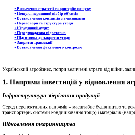
• Визначення стратегії та критеріїв пошуку
• Пошук і первинний відбір об’єктів
• Встановлення контактів з власниками
• Переговори та структура угоди
• Юридичний аудит
• Передпродажна підготовка
• Підготовка до закриття угоди
• Закриття транзакції
• Встановлення фактичного контролю
Український агробізнес, попри величезні втрати від війни, за
1. Напрями інвестицій у відновлення аг
Інфраструктура зберігання продукції
Серед перспективних напрямів – масштабне будівництво та реко
транспортери, системи кондиціювання тощо) і матеріалів (напри
Відновлення тваринництва