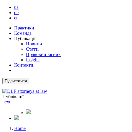
ua
de
en
Практики
Команда
Публікації
Новини
Статті
Правовий вісник
Insights
Контакти
Підписатися
Публікації
next
Home