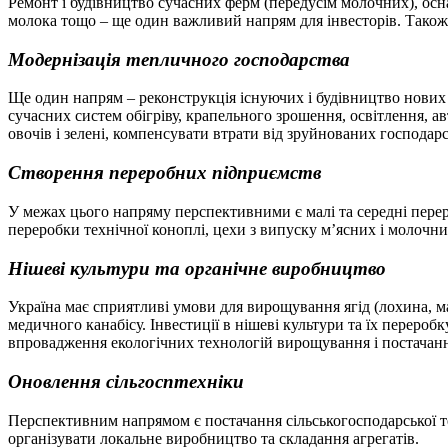
Ремонт і будівництво сучасних ферм (передусім молочних), осн
молока тощо – ще один важливий напрям для інвесторів. Також 
Модернізація тепличного господарства
Ще один напрям – реконструкція існуючих і будівництво нових
сучасних систем обігріву, крапельного зрошення, освітлення, а
овочів і зелені, компенсувати втрати від зруйнованих господарс
Створення переробних підприємств
У межах цього напряму перспективними є малі та середні перероб
переробки технічної коноплі, цехи з випуску м’ясних і молочн
Нішеві культури та органічне виробництво
Україна має сприятливі умови для вирощування ягід (лохина, м
медичного канабісу. Інвестиції в нішеві культури та їх перероб
впровадження екологічних технологій вирощування і постачан
Оновлення сільгосптехніки
Перспективним напрямом є постачання сільськогосподарської тех
організувати локальне виробництво та складання
агрегатів.