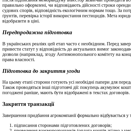
правильно оформлені, чи відповідають дійсності строки оренди 
судових спорів, відповідність екологічним нормам тощо. За пот
ґрунтів, перевірка історії використання пестицидів. Мета юрид
відобразит
и в ціні.
Передпродажна підготовка
В українських реаліях цей етап часто є необхідним. Перед зав
привести статут у відповідність до актуальних вимог законода
дозволи (наприклад, згоду Антимонопольного комітету на конце
права
власності.
Підготовка до закриття угоди
На цьому етапі сторони готують усі необхідні папери для перед
Також проводяться інші підготовчі дії: покупець акумулює кошт
погоджені раніше, мають бути відображені в текстах д
оговорів.
Закриття транзакції
Завершення придбання агрокомпанії формально відбувається у 
підписання сторонами підготовлених договорів;
проведення взаєморозрахунків (оплата коштів згідно з ум