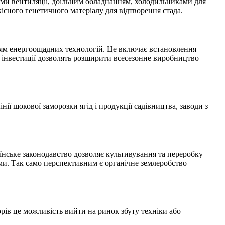
мами вентиляції, доїльним обладнанням, холодильниками для
існого генетичного матеріалу для відтворен
ня стада.
нням енергоощадних технологій. Це включає встановлення
кі інвестиції дозволять розширити всесезонне виробництво
ії шокової заморозки ягід і продукції садівництва, заводи з
їнське законодавство дозволяє культивування та переробку
ними. Так само перспективним є органічне землеробство –
орів це можливість вийти на ринок збуту техніки або