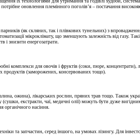
ащення їх технологіями для утримання та годівлі худоби, систе
потрібне оновлення племінного поголів’я – постачання високояк
 парників (як скляних, так і плівкових тунельних) з впровадже
втоматизації мікроклімату, що зменшують залежність від газу. Та
тв і знизити енер
гозатрати.
ні комплекси для овочів і фруктів (соки, пюре, концентрати), лін
их продуктів (заморожених, консервован
их тощо).
алина, ожина), лікарських рослин, пряних трав тощо. Також укра
ку (сушки, екстракти, чаї, медичні олії) можуть бути дуже вигід
ня органічног
о насіння.
ніки та запчастин, серед іншого, на умовах лізингу. Для інвест