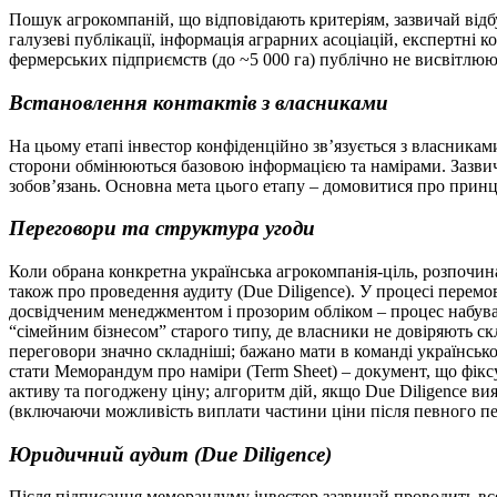
Пошук агрокомпаній, що відповідають критеріям, зазвичай відб
галузеві публікації, інформація аграрних асоціацій, експертні 
фермерських підприємств (до ~5 000 га) публічно не висвітлюють
Встановлення контактів з власниками
На цьому етапі інвестор конфіденційно зв’язується з власника
сторони обмінюються базовою інформацією та намірами. Зазвича
зобов’язань. Основна мета цього етапу – домовитися про прин
Переговори та структура угоди
Коли обрана конкретна українська агрокомпанія-ціль, розпочин
також про проведення аудиту (Due Diligence). У процесі перемов
досвідченим менеджментом і прозорим обліком – процес набува
“сімейним бізнесом” старого типу, де власники не довіряють с
переговори значно складніші; бажано мати в команді українськ
стати Меморандум про наміри (Term Sheet) – документ, що фікс
активу та погоджену ціну; алгоритм дій, якщо Due Diligence ви
(включаючи можливість виплати частини ціни після певного пері
Юридичний аудит (Due Diligence)
Після підписання меморандуму інвестор зазвичай проводить вс