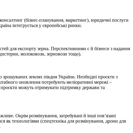
 консалтинг (бізнес-планування, маркетинг), юридичні послуги
раїна інтегрується у європейсь
кі ринки.
стей для експорту зерна. Перспективними є й бізнеси з надання
цистерни, молоковози, зерново
зи тощо).
о зрошуваних землях півдня України. Необхідні проєкти з
штабного оновлення потребують меліоративні мережі –
і проєкти можуть отримувати підтримку держави та
ливе. Окрім розмінування, затребувані й інші пов’язані
ся як технологіями (спецтехніка для розмінування, дрони для
.