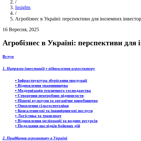
/
Insights
/
Агробізнес в Україні: перспективи для іноземних інвестор
16 Вересня, 2025
Агробізнес в Україні: перспективи для 
Вступ
1. Напрями інвестицій у відновлення агросектору
• Інфраструктура зберігання продукції
• Відновлення тваринництва
• Модернізація тепличного господарства
• Створення переробних підприємств
• Нішеві культури та органічне виробництво
• Оновлення сільгосптехніки
• Консалтингові та інжинірингові послуги
• Логістика та транспорт
• Відновлення меліорації та водних ресурсів
• Подолання наслідків бойових дій
2. Придбання агроактиву в Україні