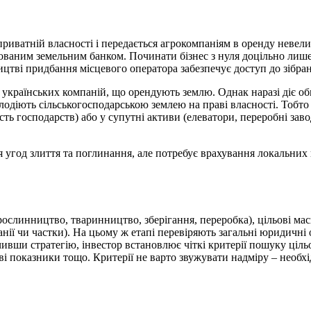
 приватній власності і передається агрокомпаніям в оренду нев
кованим земельним банком. Починати бізнес з нуля доцільно лише
цтві придбання місцевого оператора забезпечує доступ до зібран
а українських компаній, що орендують землю. Однак наразі діє 
олодіють сільськогосподарською землею на праві власності. Тобто
ть господарств) або у супутні активи (елеватори, переробні заво
 угод злиття та поглинання, але потребує врахування локальних н
рослинництво, тваринництво, зберігання, переробка), цільові мас
ї чи частки). На цьому ж етапі перевіряють загальні юридичні 
чивши стратегію, інвестор встановлює чіткі критерії пошуку цільо
сові показники тощо. Критерії не варто звужувати надміру – нео