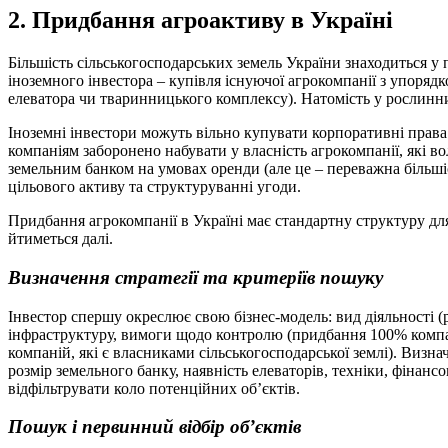
2. Придбання агроактиву в Україні
Більшість сільськогосподарських земель України знаходиться у
іноземного інвестора – купівля існуючої агрокомпанії з упоряд
елеватора чи тваринницького комплексу). Натомість у рослинни
Іноземні інвестори можуть вільно купувати корпоративні прав
компаніям заборонено набувати у власність агрокомпанії, які в
земельним банком на умовах оренди (але це – переважна більшіс
цільового активу та структуруванні угоди.
Придбання агрокомпанії в Україні має стандартну структуру для
йтиметь
ся далі.
Визначення стратегії та критеріїв пошуку
Інвестор спершу окреслює свою бізнес-модель: вид діяльності (
інфраструктуру, вимоги щодо контролю (придбання 100% компані
компаній, які є власниками сільськогосподарської землі). Визна
розмір земельного банку, наявність елеваторів, техніки, фінан
відфільтрувати коло потенційних
об’єктів.
Пошук і первинний відбір об’єктів