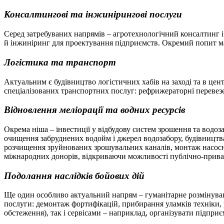
Консалтингові та інжинірингові послуги
Серед затребуваних напрямів – агротехнологічний консалтинг і
й інжиніринг для проектування підприємств. Окремий попит мат
Логістика та транспорт
Актуальним є будівництво логістичних хабів на заході та в це
спеціалізованих транспортних послуг: рефрижераторні перевез
Відновлення меліорації та водних ресурсів
Окрема ніша – інвестиції у відбудову систем зрошення та водо
очищення забруднених водойм і джерел водозабору, будівництв
розчищення зруйнованих зрошувальних каналів, монтаж насосни
міжнародних донорів, відкриваючи можливості публічно-прива
Подолання наслідків бойових дій
Ще один особливо актуальний напрям – гуманітарне розмінуванн
послуги: демонтаж фортифікацій, прибирання уламків техніки, 
обстеження), так і сервісами – наприклад, організувати підпри