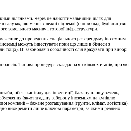
еликими ділянками. Через це найоптимальніший шлях для
 в галузях, що менш залежні від землі (наприклад, будівництво
ого земельного масиву і готової інфраструктури.
обмеження: до проведення спеціального референдуму іноземним
 іноземці можуть інвестувати поки що лише в бізнеси з
ди тощо). Ці законодавчі особливості слід врахувати при виборі
юансів. Типова процедура складається з кількох етапів, про які
штаби, обсяг капіталу для інвестиції, бажану площу земель,
обмеження (як-от згадану заборону іноземцям на купівлю
вої компанії – бажане розташування (ґрунти, клімат, логістика),
бхідно виокремити лише ключові параметри, за якими реально