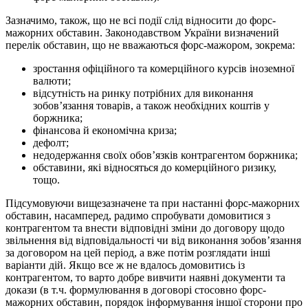
Зазначимо, також, що не всі події слід відносити до форс-
мажорних обставин. Законодавством України визначений
перелік обставин, що не вважаються форс-мажором, зокрема:
зростання офіційного та комерційного курсів іноземної
валюти;
відсутність на ринку потрібних для виконання
зобов’язання товарів, а також необхідних коштів у
боржника;
фінансова й економічна криза;
дефолт;
недодержання своїх обов’язків контрагентом боржника;
обставини, які відносяться до комерційного ризику,
тощо.
Підсумовуючи вищезазначене та при настанні форс-мажорних
обставин, насамперед, радимо спробувати домовитися з
контрагентом та внести відповідні зміни до договору щодо
звільнення від відповідальності чи від виконання зобов’язання
за договором на цей період, а вже потім розглядати інші
варіанти дій. Якщо все ж не вдалось домовитись із
контрагентом, то варто добре вивчити наявні документи та
докази (в т.ч. формулювання в договорі стосовно форс-
мажорних обставин, порядок інформування іншої сторони про