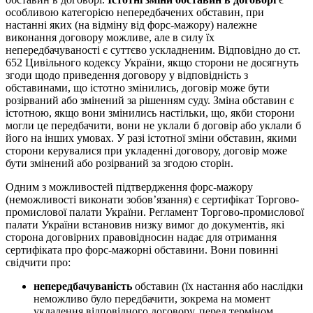
особливою категорією непередбачених обставин, при
настанні яких (на відміну від форс-мажору) належне
виконання договору можливе, але в силу їх
непередбачуваності є суттєво ускладненим. Відповідно до ст.
652 Цивільного кодексу України, якщо сторони не досягнуть
згоди щодо приведення договору у відповідність з
обставинами, що істотно змінились, договір може бути
розірваний або змінений за рішенням суду. Зміна обставин є
істотною, якщо вони змінились настільки, що, якби сторони
могли це передбачити, вони не уклали б договір або уклали б
його на інших умовах. У разі істотної зміни обставин, якими
сторони керувалися при укладенні договору, договір може
бути змінений або розірваний за згодою сторін.
Одним з можливостей підтвердження форс-мажору
(неможливості виконати зобов’язання) є сертифікат Торгово-
промислової палати України. Регламент Торгово-промислової
палати України встановив низку вимог до документів, які
сторона договірних правовідносин надає для отримання
сертифіката про форс-мажорні обставини. Вони повинні
свідчити про:
непередбачуваність
обставин (їх настання або наслідки
неможливо було передбачити, зокрема на момент
укладення відповідного договору, перед терміном