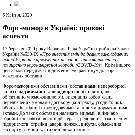
6 Квітня, 2020
Форс-мажор в Україні: правові
аспекти
17 березня 2020 року Верховна Рада України прийняла Закон
України №530-ІХ
«Про внесення змін до деяких законодавчих
актів України, спрямованих на запобігання виникненню і
поширенню коронавірусної хвороби (COVID-19)»
. Крім іншого,
цей Закон передбачає віднесення «карантину» до форс-
мажорних обставин.
Форс-мажорними обставинами (обставинами непереборної
сили) є
надзвичайні
та
невідворотні
обставини, що
об’єктивно унеможливлюють виконання зобов’язань,
передбачених умовами договору (контракту, угоди тощо),
обов’язків згідно із законодавчими та іншими нормативними
актами. До таких обставин належать епідемії, війни або
збройні конфлікти, воєнні дії, теракт, революція, захоплення
підприємств, страйки, аварії, пожежі, вибухи, обмеження
експорту й імпорту, стихійні лиха та інше.