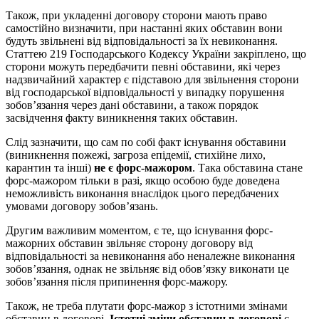
Також, при укладенні договору сторони мають право
самостійно визначити, при настанні яких обставин вони
будуть звільнені від відповідальності за їх невиконання.
Статтею 219 Господарського Кодексу України закріплено, що
сторони можуть передбачити певні обставини, які через
надзвичайний характер є підставою для звільнення сторони
від господарської відповідальності у випадку порушення
зобов’язання через дані обставини, а також порядок
засвідчення факту виникнення таких обставин.
Слід зазначити, що сам по собі факт існування обставини
(виникнення пожежі, загроза епідемії, стихійне лихо,
карантин та інші)
не є форс-мажором
. Така обставина стане
форс-мажором тільки в разі, якщо особою буде доведена
неможливість виконання внаслідок цього передбачених
умовами договору зобов’язань.
Другим важливим моментом, є те, що існування форс-
мажорних обставин звільняє сторону договору від
відповідальності за невиконання або неналежне виконання
зобов’язання, однак не звільняє від обов’язку виконати це
зобов’язання після припинення форс-мажору.
Також, не треба плутати форс-мажор з істотними змінами
обставин в договорі.
Істотні зміни обставин в договорі
є