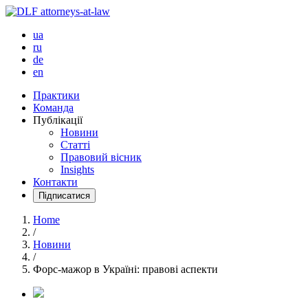
ua
ru
de
en
Практики
Команда
Публікації
Новини
Статті
Правовий вісник
Insights
Контакти
Підписатися
Home
/
Новини
/
Форс-мажор в Україні: правові аспекти