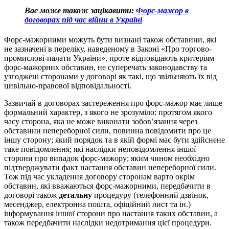
Вас може також зацікавити:
Форс-мажор в
договорах під час війни в Україні
Форс-мажорними можуть бути визнані також обставини, які
не зазначені в переліку, наведеному в Законі «Про торгово-
промислові-палати України», проте відповідають критеріям
форс-мажорних обставин, не суперечать законодавству та
узгоджені сторонами у договорі як такі, що звільняють їх від
цивільно-правової відповідальності.
Зазвичай в договорах застереження про форс-мажор має лише
формальний характер, з якого не зрозуміло: протягом якого
часу сторона, яка не може виконати зобов’язання через
обставини непереборної сили, повинна повідомити про це
іншу сторону; який порядок та в якій формі має бути здійснене
таке повідомлення; які наслідки неповідомлення іншої
сторони про випадок форс-мажору; яким чином необхідно
підтверджувати факт настання обставин непереборної сили.
Тож під час укладення договору сторонам варто окрім
обставин, які вважаються форс-мажорними, передбачити в
договорі також
детальну
процедуру (телефонний дзвінок,
месенджер, електронна пошта, офіційний лист та ін.)
інформування іншої сторони про настання таких обставин, а
також передбачити наслідки недотримання цієї процедури.