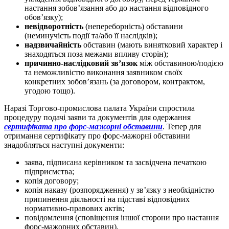
настання зобов’язання або до настання відповідного
обов’язку);
невідворотність
(непереборність) обставини
(неминучість події та/або її наслідків);
надзвичайність
обставин (мають винятковий характер і
знаходяться поза межами впливу сторін);
причинно-наслідковий зв’язок
між обставиною/подією
та неможливістю виконання заявником своїх
конкретних зобов’язань (за договором, контрактом,
угодою тощо).
Наразі Торгово-промислова палата України спростила
процедуру подачі заяви та документів для одержання
сертифіката про форс-мажорні обставини
. Тепер для
отримання сертифікату про форс-мажорні обставини
знадобляться наступні документи:
заява, підписана керівником та засвідчена печаткою
підприємства;
копія договору;
копія наказу (розпорядження) у зв’язку з необхідністю
припинення діяльності на підставі відповідних
нормативно-правових актів;
повідомлення (сповіщення іншої сторони про настання
форс-мажорних обставин).