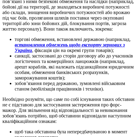
пов’язані з ними безпекові обмеження та наслідки (наприклад,
бойові дії на території, де знаходяться виробничі потужності
або склади, знищення виробничих потужностей або врожаю
під час боїв, пролягання шляхів поставки через окуповані
території або зони бойових дій, блокування портів, загроза
життю персоналу). Вони також включають, зокрема:
торгові обмеження, встановлені державою (наприклад,
встановлення обмежень щодо експорту зернових з
України
, фіксація цін на окремі групи товарів);
санкції, застосовані до сторін договору або до учасників
логістичних та комерційних ланцюжків (наприклад,
арешт кораблів, які належать підсанкційним юридичним
особам, обмеження банківських розрахунків,
заморожування коштів);
зобов’язання перед державою, зумовлені військовим
станом (мобілізація працівників і техніки).
Необхідно розуміти, що саме по собі існування таких обставин
не є підставою для застосування застереження про форс-
мажор. Для звільнення від відповідальності за невиконання
зобов’язань потрібно, щоб обставини відповідали наступним
кваліфікаційним ознакам:
щоб така обставина була непередбачуваною в момент