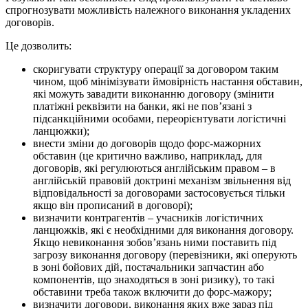
спрогнозувати можливість належного виконання укладених
договорів.
Це дозволить:
скоригувати структуру операції за договором таким
чином, щоб мінімізувати ймовірність настання обставин,
які можуть завадити виконанню договору (змінити
платіжні реквізити на банки, які не пов’язані з
підсанкційними особами, переорієнтувати логістичні
ланцюжки);
внести зміни до договорів щодо форс-мажорних
обставин (це критично важливо, наприклад, для
договорів, які регулюються англійським правом – в
англійській правовій доктрині механізм звільнення від
відповідальності за договорами застосовується тільки
якщо він прописаний в договорі);
визначити контрагентів – учасників логістичних
ланцюжків, які є необхідними для виконання договору.
Якщо невиконання зобов’язань ними поставить під
загрозу виконання договору (перевізники, які оперують
в зоні бойових дій, постачальники запчастин або
компонентів, що знаходяться в зоні ризику), то такі
обставини треба також включити до форс-мажору;
визначити договори, виконання яких вже зараз під