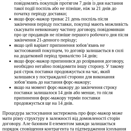
повідомлять покупців протягом 7 днів із дня настання
такої події поспіль або не пізніше, ніж за 21 днів до
початку періоду доставки;
якщо форс-мажор триває 21 день поспіль після
закінчення періоду поставки, покупці мають можливість
скасувати невиконану частину договору, повідомивши
про це продавців не пізніше першого робочого дня після
закінчення 21-денного періоду;
якщо цей варіант припинення зобов’язань не
застосований покупцем, то договір залишається в силі
на додатковий період тривалістю 14 днів;
якщо форс-мажор припинився до розірвання договору,
необхідно негайно повідомити іншу сторону. У такому
разі строк поставки продовжується на час, який
залишався у постраждалої сторони для виконання
зобов’язань до настання форс-мажору;
якщо на момент форс-мажору до закінчення строку
поставки залишалося 14 днів або менше, то після
припинення форс-мажору термін поставки
продовжується ще на 14 днів.
Процедура застосування застережень про форс-мажор може
мати різну структуру в залежності від домовленості сторін
договору. Але базовим її елементом завжди залишається
порядок сповіщення контрагента та підтвердження існування