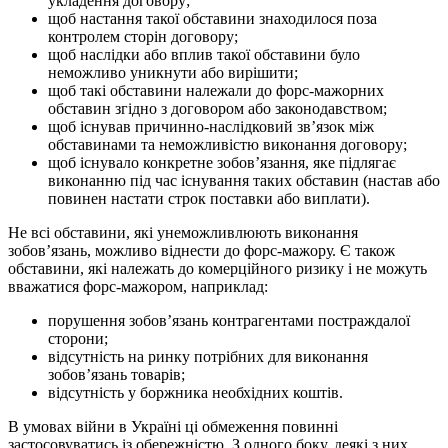
укладення договору;
щоб настання такої обставини знаходилося поза
контролем сторін договору;
щоб наслідки або вплив такої обставини було
неможливо уникнути або вирішити;
щоб такі обставини належали до форс-мажорних
обставин згідно з договором або законодавством;
щоб існував причинно-наслідковий зв’язок між
обставинами та неможливістю виконання договору;
щоб існувало конкретне зобов’язання, яке підлягає
виконанню під час існування таких обставин (настав або
повинен настати строк поставки або виплати).
Не всі обставини, які унеможливлюють виконання
зобов’язань, можливо віднести до форс-мажору. Є також
обставини, які належать до комерційного ризику і не можуть
вважатися форс-мажором, наприклад:
порушення зобов’язань контрагентами постраждалої
сторони;
відсутність на ринку потрібних для виконання
зобов’язань товарів;
відсутність у боржника необхідних коштів.
В умовах війни в Україні ці обмеження повинні
застосовуватись із обережністю. З одного боку, деякі з них