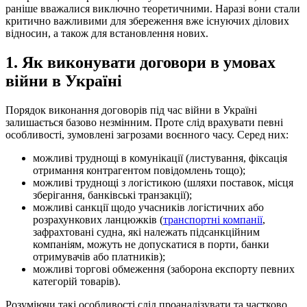
раніше вважалися виключно теоретичними. Наразі вони стали
критично важливими для збереження вже існуючих
ділових
відносин, а також для встановлення нових.
1. Як виконувати договори в умовах
війни в Україні
Порядок виконання договорів під час війни в Україні
залишається базово незмінним. Проте слід врахувати певні
особливості, зумовлені загрозами воєнного часу. Серед них:
можливі труднощі в комунікації (листування, фіксація
отримання контрагентом повідомлень тощо);
можливі труднощі з логістикою (шляхи поставок, місця
зберігання, банківські транзакції);
можливі санкції щодо учасників логістичних або
розрахункових ланцюжків (
транспортні компанії
,
зафрахтовані судна, які належать підсанкційним
компаніям, можуть не допускатися в порти, банки
отримувачів або платників);
можливі торгові обмеження (заборона експорту певних
категорій товарів).
Розуміючи такі особливості слід проаналізувати та частково