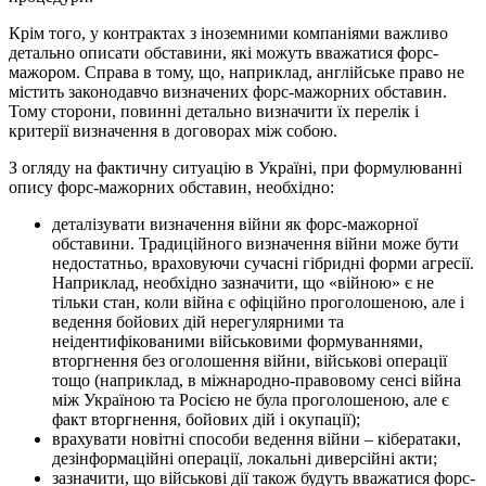
Крім того, у контрактах з іноземними компаніями важливо
детально описати обставини, які можуть вважатися форс-
мажором. Справа в тому, що, наприклад, англійське право не
містить законодавчо визначених форс-мажорних обставин.
Тому сторони, повинні детально визначити їх перелік і
критерії визначення в договорах між собою.
З огляду на фактичну ситуацію в Україні, при формулюванні
опису форс-мажорних обставин, необхідно:
деталізувати визначення війни як форс-мажорної
обставини. Традиційного визначення війни може бути
недостатньо, враховуючи сучасні гібридні форми агресії.
Наприклад, необхідно зазначити, що «війною» є не
тільки стан, коли війна є офіційно проголошеною, але і
ведення бойових дій нерегулярними та
неідентифікованими військовими формуваннями,
вторгнення без оголошення війни, військові операції
тощо (наприклад, в міжнародно-правовому сенсі війна
між Україною та Росією не була проголошеною, але є
факт вторгнення, бойових дій і окупації);
врахувати новітні способи ведення війни – кібератаки,
дезінформаційні операції, локальні диверсійні акти;
зазначити, що військові дії також будуть вважатися форс-