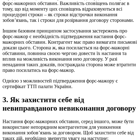
форс-мажорних обставин. Важливість сповіщень полягає в
тому, що від моменту цих сповіщень відраховуються всі
процедурні строки – як строки відстрочки виконання
зобов’язань, так і строки для розірвання договору сторонами.
Іншим базовим принципом застосування застережень про
форс-мажор є необхідність підтвердження настання форс-
мажорних обставин. Контрагент має право вимагати письмові
докази цього. Сторона ж, яка посилається на форс-мажорні
обставини, повинна своєю чергою довести їх настання та
вплив на можливість виконання нею договору. У разі
ненадання таких доказів, постраждала сторона може втратити
право посилатись на форс-мажор.
Однією з можливостей підтвердження
форс-мажору є
сертифікат ТТП палати України.
3. Як захистити себе від
невиправданого невиконання договору
Настання форс-мажорних обставин, серед іншого, може бути
використане непорядним контрагентом для уникнення
виконання зобов’язань за договором. Щоб захистити себе від
таких дій, необхідно звернути увагу на наступне: