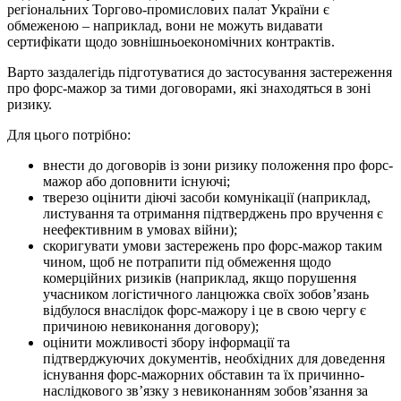
регіональних Торгово-промислових палат України є
обмеженою – наприклад, вони не можуть видавати
сертифікати щодо зовнішньоекономічних контрактів.
Варто заздалегідь підготуватися до застосування застереження
про форс-мажор за тими договорами, які знаходяться в зоні
ризику.
Для цього потрібно:
внести до договорів із зони ризику положення про форс-
мажор або доповнити існуючі;
тверезо оцінити діючі засоби комунікації (наприклад,
листування та отримання підтверджень про вручення є
неефективним в умовах війни);
скоригувати умови застережень про форс-мажор таким
чином, щоб не потрапити під обмеження щодо
комерційних ризиків (наприклад, якщо порушення
учасником логістичного ланцюжка своїх зобов’язань
відбулося внаслідок форс-мажору і це в свою чергу є
причиною невиконання договору);
оцінити можливості збору інформації та
підтверджуючих документів, необхідних для доведення
існування форс-мажорних обставин та їх причинно-
наслідкового зв’язку з невиконанням зобов’язання за