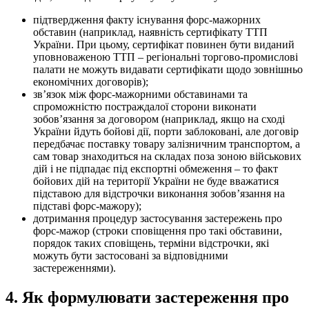
підтвердження факту існування форс-мажорних
обставин (наприклад, наявність сертифікату ТТП
України. При цьому, сертифікат повинен бути виданий
уповноваженою ТТП – регіональні торгово-промислові
палати не можуть видавати сертифікати щодо зовнішньо
економічних договорів);
зв’язок між форс-мажорними обставинами та
спроможністю постраждалої сторони виконати
зобов’язання за договором (наприклад, якщо на сході
України йдуть бойові дії, порти заблоковані, але договір
передбачає поставку товару залізничним транспортом, а
сам товар знаходиться на складах поза зоною військових
дій і не підпадає під експортні обмеження – то факт
бойових дій на території України не буде вважатися
підставою для відстрочки виконання зобов’язання на
підставі форс-мажору);
дотримання процедур застосування застережень про
форс-мажор (строки сповіщення про такі обставини,
порядок таких сповіщень, терміни відстрочки, які
можуть бути застосовані
за відповідними
застереженнями).
4. Як формулювати застереження про