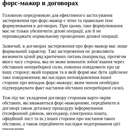
форс-мажор в договорах
Головною передумовою для ефективного застосування
застереження про форс-мажор є чітке та правильне їхнє
формулювання в договорах. При цьому, таке формулювання
має не тільки убезпечити ділові операції, але й не
перешкоджати нормальному проведенню ділової операції.
Зазвичай, в договорах застереження про форс-мажор має лише
формальний характер. Такі застереження не дозволяють
визначити цілий ряд критичних питань (наприклад, протягом
якого часу сторона, яка не може виконати зобов’язання через
обставини непереборної сили, повинна повідомити про це
іншу сторону; який порядок та в якій формі має бути здійснене
таке повідомлення; які наслідки неповідомлення іншої
сторони про випадок форс-мажору; яким чином необхідно
підтверджувати факт настання обставин непереборної сили).
Тож під час укладення договору сторонам варто окрім
обставин, які вважаються форс-мажорними, передбачити в
договорі також детальну процедуру інформування
(телефонний дзвінок, месенджер, електронна пошта,
офіційний лист та ін.) іншої сторони про настання таких
обставин, а також передбачити наслідки недотримання цієї
процедури.