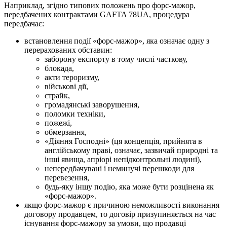
Наприклад, згідно типових положень про форс-мажор,
передбачених контрактами GAFTA 78UA, процедура
передбачає:
встановлення події «форс-мажор», яка означає одну з
перерахованих обставин:
заборону експорту в тому числі часткову,
блокада,
акти тероризму,
військові дії,
страйк,
громадянські заворушення,
поломки техніки,
пожежі,
обмерзання,
«Діяння Господні» (ця концепція, прийнята в
англійському праві, означає, зазвичай природні та
інші явища, апріорі непідконтрольні людині),
непередбачувані і неминучі перешкоди для
перевезення,
будь-яку іншу подію, яка може бути розцінена як
«форс-мажор».
якщо форс-мажор є причиною неможливості виконання
договору продавцем, то договір призупиняється на час
існування форс-мажору за умови, що продавці