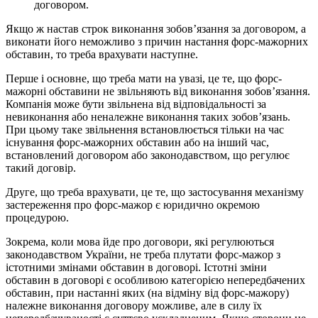
договором.
Якщо ж настав строк виконання зобов’язання за договором, а
виконати його неможливо з причин настання форс-мажорних
обставин, то треба врахувати наступне.
Перше і основне, що треба мати на увазі, це те, що форс-
мажорні обставини не звільняють від виконання зобов’язання.
Компанія може бути звільнена від відповідальності за
невиконання або неналежне виконання таких зобов’язань.
При цьому таке звільнення встановлюється тільки на час
існування форс-мажорних обставин або на інший час,
встановлений договором або законодавством, що регулює
такий договір.
Друге, що треба врахувати, це те, що застосування механізму
застереження про форс-мажор є юридично окремою
процедурою.
Зокрема, коли мова йде про договори, які регулюються
законодавством України, не треба плутати форс-мажор з
істотними змінами обставин в договорі. Істотні зміни
обставин в договорі є особливою категорією непередбачених
обставин, при настанні яких (на відміну від форс-мажору)
належне виконання договору можливе, але в силу їх