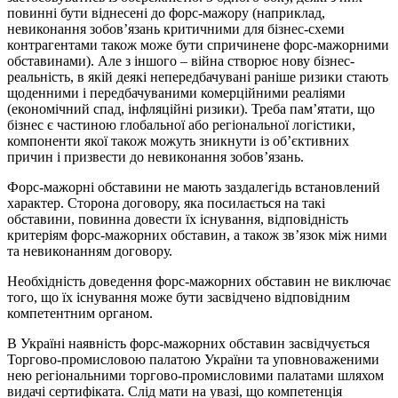
повинні бути віднесені до форс-мажору (наприклад,
невиконання зобов’язань критичними для бізнес-схеми
контрагентами також може бути спричинене форс-мажорними
обставинами). Але з іншого – війна створює нову бізнес-
реальність, в якій деякі непередбачувані раніше ризики стають
щоденними і передбачуваними комерційними реаліями
(економічний спад, інфляційні ризики). Треба пам’ятати, що
бізнес є частиною глобальної або регіональної логістики,
компоненти якої також можуть зникнути із об’єктивних
причин і призвести до невиконання зобов’язань.
Форс-мажорні обставини не мають заздалегідь встановлений
характер. Сторона договору, яка посилається на такі
обставини, повинна довести їх існування, відповідність
критеріям форс-мажорних обставин, а також зв’язок між ними
та невиконанням договору.
Необхідність доведення форс-мажорних обставин не виключає
того, що їх існування може бути засвідчено відповідним
компетентним органом.
В Україні наявність форс-мажорних обставин засвідчується
Торгово-промисловою палатою України та уповноваженими
нею регіональними торгово-промисловими палатами шляхом
видачі сертифіката. Слід мати на увазі, що компетенція