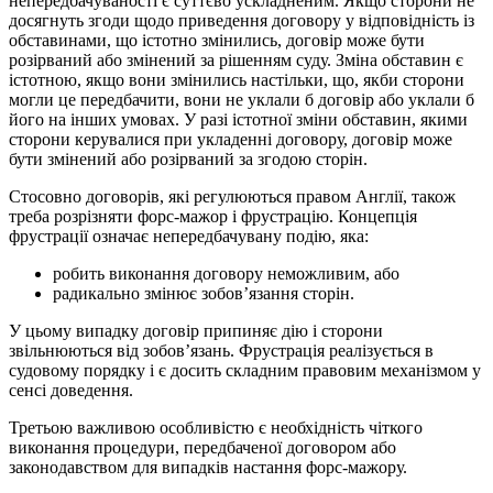
непередбачуваності є суттєво ускладненим. Якщо сторони не
досягнуть згоди щодо приведення договору у відповідність із
обставинами, що істотно змінились, договір може бути
розірваний або змінений за рішенням суду. Зміна обставин є
істотною, якщо вони змінились настільки, що, якби сторони
могли це передбачити, вони не уклали б договір або уклали б
його на інших умовах. У разі істотної зміни обставин, якими
сторони керувалися при укладенні договору, договір може
бути змінений або розірваний за згодою сторін.
Стосовно договорів, які регулюються правом Англії, також
треба розрізняти форс-мажор і фрустрацію. Концепція
фрустрації означає непередбачувану подію, яка:
робить виконання договору неможливим, або
радикально змінює зобов’язання сторін.
У цьому випадку договір припиняє дію і сторони
звільнюються від зобов’язань. Фрустрація реалізується в
судовому порядку і є досить складним правовим механізмом у
сенсі доведення.
Третьою важливою особливістю є необхідність чіткого
виконання процедури, передбаченої договором або
законодавством для випадків настання форс-мажору.