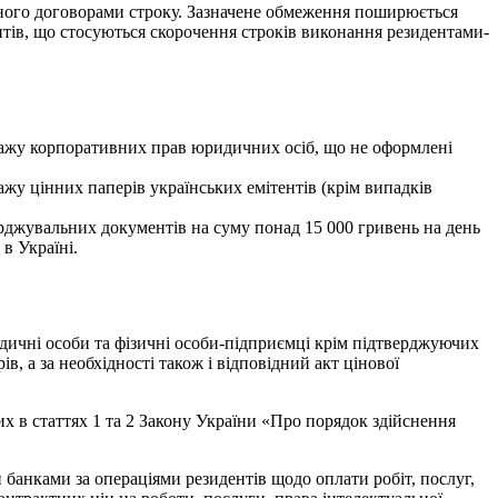
ченого договорами строку. Зазначене обмеження поширюється
нтів, що стосуються скорочення строків виконання резидентами-
дажу корпоративних прав юридичних осіб, що не оформлені
жу цінних паперів українських емітентів (крім випадків
рджувальних документів на суму понад 15 000 гривень на день
в Україні.
идичні особи та фізичні особи-підприємці крім підтверджуючих
в, а за необхідності також і відповідний акт цінової
х в статтях 1 та 2 Закону України «Про порядок здійснення
анками за операціями резидентів щодо оплати робіт, послуг,