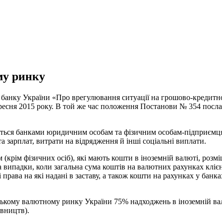
му ринку
 банку України «Про врегулювання ситуації на грошово-кредитн
есня 2015 року. В той же час положення Постанови № 354 послаб
ться банками юридичним особам та фізичним особам-підприємцям
а зарплат, витрати на відрядження й інші соціальні виплати.
 (крім фізичних осіб), які мають кошти в іноземній валюті, розм
а випадки, коли загальна сума коштів на валютних рахунках клі
права на які надані в заставу, а також кошти на рахунках у банк
ькому валютному ринку України 75% надходжень в іноземній валю
авництв).