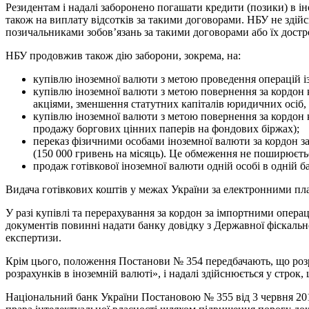
Резидентам і надалі заборонено погашати кредити (позики) в 
також на виплату відсотків за такими договорами. НБУ не здій
позичальниками зобов’язань за такими договорами або їх дост
НБУ продовжив також дію заборони, зокрема, на:
купівлю іноземної валюти з метою проведення операцій із
купівлю іноземної валюти з метою повернення за кордон
акціями, зменшення статутних капіталів юридичних осіб, 
купівлю іноземної валюти з метою повернення за кордон 
продажу боргових цінних паперів на фондових біржах);
переказ фізичними особами іноземної валюти за кордон 
(150 000 гривень на місяць). Це обмеження не поширюєтьс
продаж готівкової іноземної валюти одній особі в одній б
Видача готівкових коштів у межах України за електронними пл
У разі купівлі та перерахування за кордон за імпортними опер
документів повинні надати банку довідку з Державної фіскальної 
експертизи.
Крім цього, положення Постанови № 354 передбачають, що розра
розрахунків в іноземній валюті», і надалі здійснюється у строк
Національний банк України Постановою № 355 від 3 червня 201