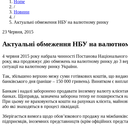
Home
/
Новини
/
Актуальні обмеження НБУ на валютному ринку
23 Червня, 2015
Актуальні обмеження НБУ на валютно
4 червня 2015 року набрала чинності Постанова Національного
року, яка продовжує дію обмежень на валютному ринку до 3 вер
ситуації на валютному ринку України.
Так, збільшено верхню межу суми готівкових коштів, що видаю
банківського дня (раніше – 150 000 гривень). Винятком є виплат
Банкам і надалі заборонено продавати іноземну валюту клієнтам
банках. Щоправда, зазначена заборона тепер не поширюється н
При цьому не враховуються кошти на рахунках клієнта, майнові 
або які знаходяться в процесі ліквідації.
Зберігається вимога щодо обов’язкового продажу на міжбанківс
підприємців, іноземних представництв (крім офіційних предст