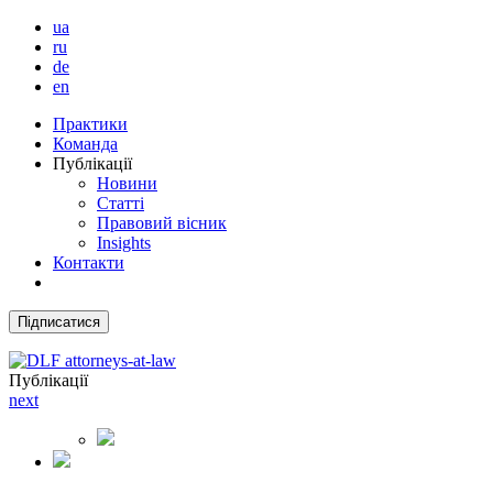
ua
ru
de
en
Практики
Команда
Публікації
Новини
Статті
Правовий вісник
Insights
Контакти
Підписатися
Публікації
next