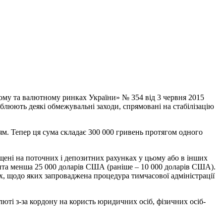
ому та валютному ринках України» № 354 від 3 червня 2015
люють деякі обмежувальні заходи, спрямовані на стабілізацію
. Тепер ця сума складає 300 000 гривень протягом одного
іщені на поточних і депозитних рахунках у цьому або в інших
єнта менша 25 000 доларів США (раніше – 10 000 доларів США).
ах, щодо яких запроваджена процедура тимчасової адміністрації
ті з-за кордону на користь юридичних осіб, фізичних осіб-