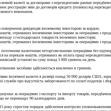
іноземній валюті за договорами з нерезидентами раніше передба
снює реєстрацію змін до договорів кредиту (позики) від нерезиде
рокового виконання.
 повернення дивідендів іноземному інвесторові за кордон;
 коштів, отриманих іноземними інвесторами за операціями з про
виходу з господарських товариств іноземних інвесторів;
коштів, отриманих іноземними інвесторами за операціями з прода
за поточними валютними неторговельними операціями без підтве
я на перекази коштів, отриманих як оплата праці нерезидентами 
анківській установі на суму понад 3 000 гривень на день.
атіжними засобами здійснюється виключно в гривнях.
аціями іноземної валюти в розмірі понад 50 000 доларів США, юр
служби про відсутність заборгованості по сплаті податків і зборі
хунки за операціями з експорту та імпорту товарів, передбачени
, що не перевищує 90 календарних днів.
5 року спростив порядок здійснення контролю уповноваженими б