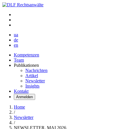
ua
de
en
Kompetenzen
Team
Publikationen
Nachrichten
Artikel
Newsletter
Insights
Kontakt
Anmelden
Home
/
Newsletter
/
NEWSLETTER, MAI 2026