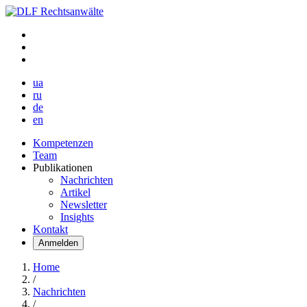
ua
ru
de
en
Kompetenzen
Team
Publikationen
Nachrichten
Artikel
Newsletter
Insights
Kontakt
Anmelden
Home
/
Nachrichten
/