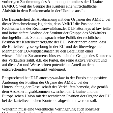
vorherigen Zustimmung des Antimonopolkomitees der Ukraine
(AMKU), weil die Gruppe des Käufers eine wirtschaftliche
Aktivität in dem Bankenmarkt in der Ukraine ausübt.
Die Besonderheit der Abstimmung mit den Organen der AMKU bei
dieser Verschmelzung lag darin, dass AMKU die Position der
Rechtsanwälte der Rechtsanwaltskanzlei DLF attorneys-at-law teilte
und keine tiefere Analyse der Struktur der Gruppe des Verkäufers
durchgeführt hat. Somit entsprach seine Politik der rechtlichen
Position der Kartellrechtsorgane der EU. Wir erinnern daran, dass
die Kartellrechtgesetzgebung in der EU und der überwiegenden
Mehrheit der EU-Mitgliedstaaten zu den Beteiligten eines
wirtschaftlichen Zusammenschlusses nicht die Gruppe des Konzerns
des Verkäufers zählt, d.h. die Partei, die seine Aktiva verkauft und
auf diese Art und Weise seinen potentiellen Anteil an dem
entsprechenden Warenmarkt verkleinert.
Entsprechend hat DLF attorneys-at-law in der Praxis eine positive
Änderung der Position der Organe der AMKU bei der
Untersuchung der Gesellschaft des Verkäufers bemerkt, die gemäß
dem Assoziierungsabkommen zwischen der Ukraine und der
Europäischen Union mit der rechtlichen Position der Organe der EU
bei der kartellrechtlichen Kontrolle abgestimmt werden soll.
Weiterhin muss eine wesentliche Verringerung auch sonstiger