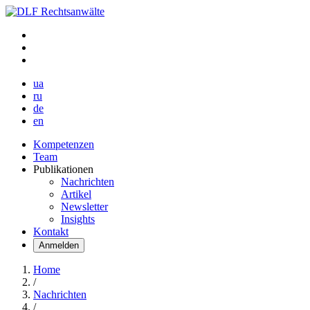
ua
ru
de
en
Kompetenzen
Team
Publikationen
Nachrichten
Artikel
Newsletter
Insights
Kontakt
Anmelden
Home
/
Nachrichten
/