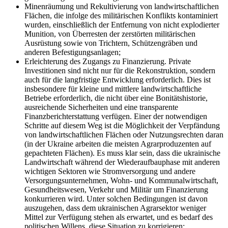
Minenräumung und Rekultivierung von landwirtschaftlichen
Flächen, die infolge des militärischen Konflikts kontaminiert
wurden, einschließlich der Entfernung von nicht explodierter
Munition, von Überresten der zerstörten militärischen
Ausrüstung sowie von Trichtern, Schützengräben und
anderen Befestigungsanlagen;
Erleichterung des Zugangs zu Finanzierung. Private
Investitionen sind nicht nur für die Rekonstruktion, sondern
auch für die langfristige Entwicklung erforderlich. Dies ist
insbesondere für kleine und mittlere landwirtschaftliche
Betriebe erforderlich, die nicht über eine Bonitätshistorie,
ausreichende Sicherheiten und eine transparente
Finanzberichterstattung verfügen. Einer der notwendigen
Schritte auf diesem Weg ist die Möglichkeit der Verpfändung
von landwirtschaftlichen Flächen oder Nutzungsrechten daran
(in der Ukraine arbeiten die meisten Agrarproduzenten auf
gepachteten Flächen). Es muss klar sein, dass die ukrainische
Landwirtschaft während der Wiederaufbauphase mit anderen
wichtigen Sektoren wie Stromversorgung und andere
Versorgungsunternehmen, Wohn- und Kommunalwirtschaft,
Gesundheitswesen, Verkehr und Militär um Finanzierung
konkurrieren wird. Unter solchen Bedingungen ist davon
auszugehen, dass dem ukrainischen Agrarsektor weniger
Mittel zur Verfügung stehen als erwartet, und es bedarf des
politischen Willens, diese Situation zu korrigieren;