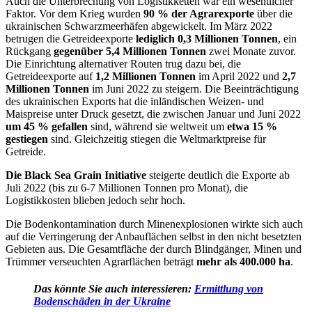
Auch die Unterbrechung von Logistikketten war ein wesentlicher
Faktor. Vor dem Krieg wurden
90 % der Agrarexporte
über die
ukrainischen Schwarzmeerhäfen abgewickelt. Im März 2022
betrugen die Getreideexporte
lediglich 0,3 Millionen Tonnen
, ein
Rückgang
gegenüber 5,4 Millionen Tonnen
zwei Monate zuvor.
Die Einrichtung alternativer Routen trug dazu bei, die
Getreideexporte auf
1,2 Millionen Tonnen
im April 2022 und
2,7
Millionen Tonnen
im Juni 2022 zu steigern. Die Beeinträchtigung
des ukrainischen Exports hat die inländischen Weizen- und
Maispreise unter Druck gesetzt, die zwischen Januar und Juni 2022
um 45 % gefallen
sind, während sie weltweit um
etwa 15 %
gestiegen
sind. Gleichzeitig stiegen die Weltmarktpreise für
Getreide.
Die Black Sea Grain Initiative
steigerte deutlich die Exporte ab
Juli 2022 (bis zu 6-7 Millionen Tonnen pro Monat), die
Logistikkosten blieben jedoch sehr hoch.
Die Bodenkontamination durch Minenexplosionen wirkte sich auch
auf die Verringerung der Anbauflächen selbst in den nicht besetzten
Gebieten aus. Die Gesamtfläche der durch Blindgänger, Minen und
Trümmer verseuchten Agrarflächen beträgt
mehr als 400.000 ha
.
Das könnte Sie auch interessieren:
Ermittlung von
Bodenschäden in der Ukraine