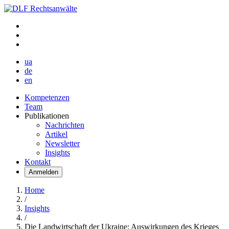
ua
de
en
Kompetenzen
Team
Publikationen
Nachrichten
Artikel
Newsletter
Insights
Kontakt
Anmelden
Home
/
Insights
/
Die Landwirtschaft der Ukraine: Auswirkungen des Krieges