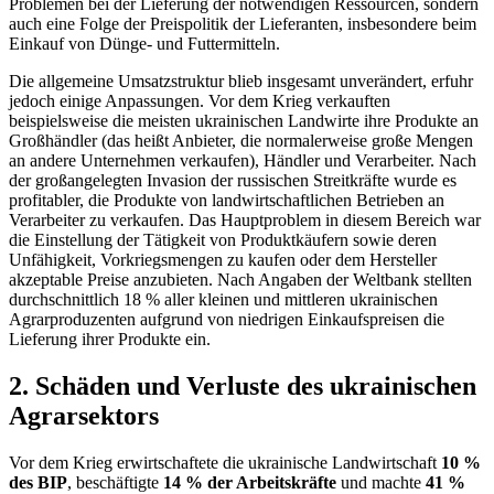
Problemen bei der Lieferung der notwendigen Ressourcen, sondern
auch eine Folge der Preispolitik der Lieferanten, insbesondere beim
Einkauf von Dünge- und Futtermitteln.
Die allgemeine Umsatzstruktur blieb insgesamt unverändert, erfuhr
jedoch einige Anpassungen. Vor dem Krieg verkauften
beispielsweise die meisten ukrainischen Landwirte ihre Produkte an
Großhändler (das heißt Anbieter, die normalerweise große Mengen
an andere Unternehmen verkaufen), Händler und Verarbeiter. Nach
der großangelegten Invasion der russischen Streitkräfte wurde es
profitabler, die Produkte von landwirtschaftlichen Betrieben an
Verarbeiter zu verkaufen. Das Hauptproblem in diesem Bereich war
die Einstellung der Tätigkeit von Produktkäufern sowie deren
Unfähigkeit, Vorkriegsmengen zu kaufen oder dem Hersteller
akzeptable Preise anzubieten. Nach Angaben der Weltbank stellten
durchschnittlich 18 % aller kleinen und mittleren ukrainischen
Agrarproduzenten aufgrund von niedrigen Einkaufspreisen die
Lieferung ihr
er Produkte ein.
2. Schäden und Verluste des ukrainischen
Agrarsektors
Vor dem Krieg erwirtschaftete die ukrainische Landwirtschaft
10 %
des BIP
, beschäftigte
14 % der Arbeitskräfte
und machte
41 %