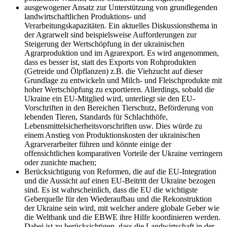
ausgewogener Ansatz zur Unterstützung von grundlegenden
landwirtschaftlichen Produktions- und
Verarbeitungskapazitäten. Ein aktuelles Diskussionsthema in
der Agrarwelt sind beispielsweise Aufforderungen zur
Steigerung der Wertschöpfung in der ukrainischen
Agrarproduktion und im Agrarexport. Es wird angenommen,
dass es besser ist, statt des Exports von Rohprodukten
(Getreide und Ölpflanzen) z.B. die Viehzucht auf dieser
Grundlage zu entwickeln und Milch- und Fleischprodukte mit
hoher Wertschöpfung zu exportieren. Allerdings, sobald die
Ukraine ein EU-Mitglied wird, unterliegt sie den EU-
Vorschriften in den Bereichen Tierschutz, Beförderung von
lebenden Tieren, Standards für Schlachthöfe,
Lebensmittelsicherheitsvorschriften usw. Dies würde zu
einem Anstieg von Produktionskosten der ukrainischen
Agrarverarbeiter führen und könnte einige der
offensichtlichen komparativen Vorteile der Ukraine verringern
oder zunichte machen;
Berücksichtigung von Reformen, die auf die EU-Integration
und die Aussicht auf einen EU-Beitritt der Ukraine bezogen
sind. Es ist wahrscheinlich, dass die EU die wichtigste
Geberquelle für den Wiederaufbau und die Rekonstruktion
der Ukraine sein wird, mit welcher andere globale Geber wie
die Weltbank und die EBWE ihre Hilfe koordinieren werden.
Dabei ist zu berücksichtigen, dass die Landwirtschaft in der