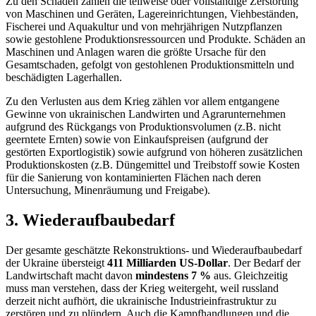
Zu den Schäden zählen die teilweise oder vollständige Zerstörung
von Maschinen und Geräten, Lagereinrichtungen, Viehbeständen,
Fischerei und Aquakultur und von mehrjährigen Nutzpflanzen
sowie gestohlene Produktionsressourcen und Produkte. Schäden an
Maschinen und Anlagen waren die größte Ursache für den
Gesamtschaden, gefolgt von gestohlenen Produktionsmitteln und
beschädigten Lagerhallen.
Zu den Verlusten aus dem Krieg zählen vor allem entgangene
Gewinne von ukrainischen Landwirten und Agrarunternehmen
aufgrund des Rückgangs von Produktionsvolumen (z.B. nicht
geerntete Ernten) sowie von Einkaufspreisen (aufgrund der
gestörten Exportlogistik) sowie aufgrund von höheren zusätzlichen
Produktionskosten (z.B. Düngemittel und Treibstoff sowie Kosten
für die Sanierung von kontaminierten Flächen nach deren
Untersuchung, Minenräumun
g und Freigabe).
3. Wiederaufbaubedarf
Der gesamte geschätzte Rekonstruktions- und Wiederaufbaubedarf
der Ukraine übersteigt
411 Milliarden US-Dollar
. Der Bedarf der
Landwirtschaft macht davon
mindestens 7 %
aus. Gleichzeitig
muss man verstehen, dass der Krieg weitergeht, weil russland
derzeit nicht aufhört, die ukrainische Industrieinfrastruktur zu
zerstören und zu plündern. Auch die Kampfhandlungen und die