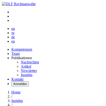
ua
ru
de
en
Kompetenzen
Team
Publikationen
Nachrichten
Artikel
Newsletter
Insights
Kontakt
Anmelden
Home
/
Insights
/