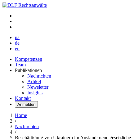
ua
de
en
Kompetenzen
Team
Publikationen
Nachrichten
Artikel
Newsletter
Insights
Kontakt
Anmelden
Home
/
Nachrichten
/
Beschäftigung von Ukrainern im Ausland: neue gesetzliche