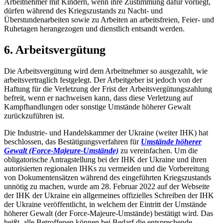
Arbeitnehmer mit Kindern, wenn ihre Zustimmung dafür vorliegt,
dürfen während des Kriegszustands zu Nacht- und
Überstundenarbeiten sowie zu Arbeiten an arbeitsfreien, Feier- und
Ruhetagen
herangezogen und dienstlich entsandt werden.
6. Arbeitsvergütung
Die Arbeitsvergütung wird dem Arbeitnehmer so ausgezahlt, wie
arbeitsvertraglich festgelegt. Der Arbeitgeber ist jedoch von der
Haftung für die Verletzung der Frist der Arbeitsvergütungszahlung
befreit, wenn er nachweisen kann, dass diese Verletzung auf
Kampfhandlungen oder sonstige Umstände höherer Gewalt
zurückzuführen ist.
Die Industrie- und Handelskammer der Ukraine (weiter IHK) hat
beschlossen, das Bestätigungsverfahren für
Umstände höherer
Gewalt (Force-Majeure-Umstände)
zu vereinfachen. Um die
obligatorische Antragstellung bei der IHK der Ukraine und ihren
autorisierten regionalen IHKs zu vermeiden und die Vorbereitung
von Dokumentensätzen während des eingeführten Kriegszustands
unnötig zu machen, wurde am 28. Februar 2022 auf der Webseite
der IHK der Ukraine ein allgemeines offizielles Schreiben der IHK
der Ukraine veröffentlicht, in welchem der Eintritt der Umstände
höherer Gewalt (der Force-Majeure-Umstände) bestätigt wird. Das
heißt, alle Betroffenen können bei Bedarf die entsprechende