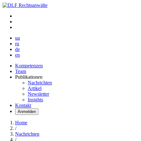
ua
ru
de
en
Kompetenzen
Team
Publikationen
Nachrichten
Artikel
Newsletter
Insights
Kontakt
Anmelden
Home
/
Nachrichten
/