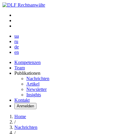
ua
ru
de
en
Kompetenzen
Team
Publikationen
Nachrichten
Artikel
Newsletter
Insights
Kontakt
Anmelden
Home
/
Nachrichten
/