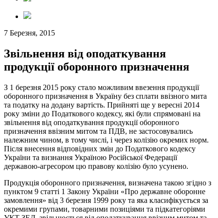
7 Березня, 2015
Звільнення від оподаткування
продукції оборонного призначення
З 1 березня 2015 року стало можливим ввезення продукції
оборонного призначення в Україну без сплати ввізного мита
та податку на додану вартість. Прийняті ще у вересні 2014
року зміни до Податкового кодексу, які були спрямовані на
звільнення від оподаткування продукції оборонного
призначення ввізним митом та ПДВ, не застосовувались
належним чином, в тому числі, і через колізію окремих норм.
Після внесення відповідних змін до Податкового кодексу
України та визнання Україною Російської Федерації
державою-агресором цю правову колізію було усунено.
Продукція оборонного призначення, визначена такою згідно з
пунктом 9 статті 1 Закону України «Про державне оборонне
замовлення» від 3 березня 1999 року та яка класифікується за
окремими групами, товарними позиціями та підкатегоріями
УКТ ЗЕД, звільнюється від оподаткування ввізним митом та