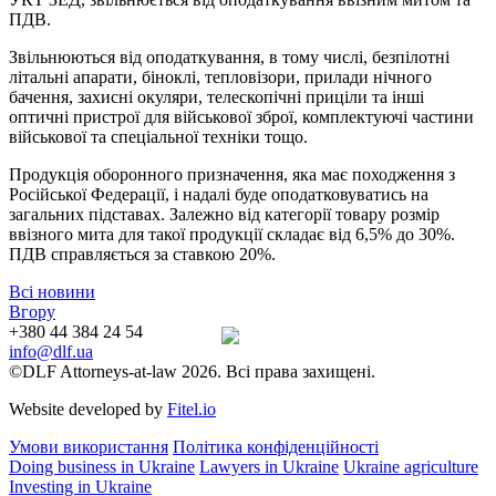
ПДВ.
Звільнюються від оподаткування, в тому числі, безпілотні
літальні апарати, біноклі, тепловізори, прилади нічного
бачення, захисні окуляри, телескопічні приціли та інші
оптичні пристрої для військової зброї, комплектуючі частини
військової та спеціальної техніки тощо.
Продукція оборонного призначення, яка має походження з
Російської Федерації, і надалі буде оподатковуватись на
загальних підставах. Залежно від категорії товару розмір
ввізного мита для такої продукції складає від 6,5% до 30%.
ПДВ справляється за ставкою 20%.
Всі новини
Вгору
+380 44 384 24 54
info@dlf.ua
©DLF Attorneys-at-law 2026. Всі права захищені.
Website developed by
Fitel.io
Умови використання
Політика конфіденційності
Doing business in Ukraine
Lawyers in Ukraine
Ukraine agriculture
Investing in Ukraine