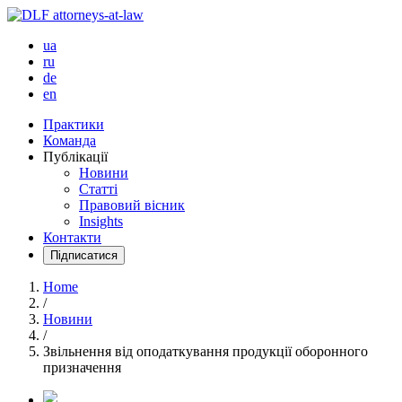
ua
ru
de
en
Практики
Команда
Публікації
Новини
Статті
Правовий вісник
Insights
Контакти
Підписатися
Home
/
Новини
/
Звільнення від оподаткування продукції оборонного
призначення