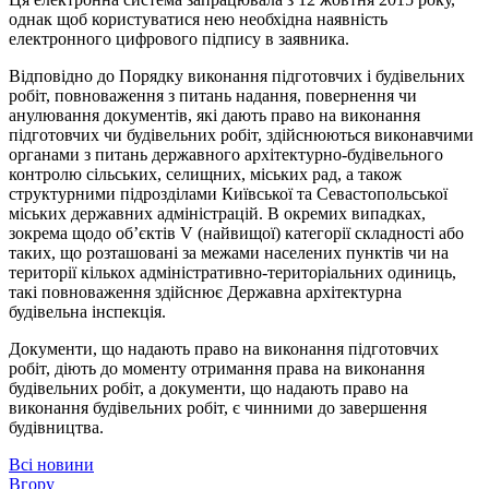
однак щоб користуватися нею необхідна наявність
електронного цифрового підпису в заявника.
Відповідно до Порядку виконання підготовчих і будівельних
робіт, повноваження з питань надання, повернення чи
анулювання документів, які дають право на виконання
підготовчих чи будівельних робіт, здійснюються виконавчими
органами з питань державного архітектурно-будівельного
контролю сільських, селищних, міських рад, а також
структурними підрозділами Київської та Севастопольської
міських державних адміністрацій. В окремих випадках,
зокрема щодо об’єктів V (найвищої) категорії складності або
таких, що розташовані за межами населених пунктів чи на
території кількох адміністративно-територіальних одиниць,
такі повноваження здійснює Державна архітектурна
будівельна інспекція.
Документи, що надають право на виконання підготовчих
робіт, діють до моменту отримання права на виконання
будівельних робіт, а документи, що надають право на
виконання будівельних робіт, є чинними до завершення
будівництва.
Всі новини
Вгору