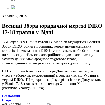
30 Квітня, 2018
Весняні Збори юридичної мережі DIRO
17-18 травня у Відні
17-18 травня у Відні в готелі Le Meridien відбудуться Весняні
Збори DIRO, однієї з провідних мереж німецькомовних
юристів. Представники DIRO зустрінуться, щоб обговорити
питання європейського комерційного права, комплаєнсу,
захисту даних, міжнародного трудового права,
транскордонного банкрутства та реструктуризації тощо.
DLF attorneys-at-law, в особі Ігоря Дикунського, візьмуть
участь у зборах як ексклюзивний представник від України в
мережі DIRO. Щодо організації зустрічі з Ігорем Дикунським
у Відні 17-18 травня звертайтеся до Христини Харів
(khrystyna.khariv@DLF.ua)
Всі новини
Вгору
+380 44 384 24 54