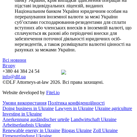
банку України, крім випадків здійснення операцій на
підставі індивідуальних ліцензій, виданих
Національним банком України юридичним особам на
перерахування іноземної валюти за межі України
суб’єктами господарювання-резидентами для сплати
вступних або членських внесків в іноземній валюті, що
сплачуються як разові або періодичні внески для
забезпечення поточної діяльності юридичних осіб-
нерезидентів, а також розміщувати валютні цінності на
рахунках за межами України.
Всі новини
Вгору
+380 44 384 24 54
info@dlf.ua
©DLF Attorneys-at-law 2026. Всі права захищені.
Website developed by
Fitel.io
Умови використання
Політика конфіденційності
Doing business in Ukraine
Lawyers in Ukraine
Ukraine agriculture
Investing in Ukraine
Anerkennung ausländischer urteile
Landwirtschaft Ukraine
Arbeitserlaubnis Ukraine
Renewable energy in Ukraine
Biogas Ukraine
Zoll Ukraine
Firmengründung Ukraine