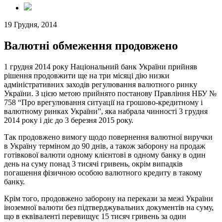
19 Грудня, 2014
Валютні обмеження продовжено
1 грудня 2014 року Національний банк України прийняв
рішення продовжити ще на три місяці дію низки
адміністративних заходів регулювання валютного ринку
України. З цією метою прийнято постанову Правління НБУ №
758 “Про врегулювання ситуації на грошово-кредитному і
валютному ринках України”, яка набрала чинності 3 грудня
2014 року і діє до 3 березня 2015 року.
Так продовжено вимогу щодо повернення валютної виручки
в Україну терміном до 90 днів, а також заборону на продаж
готівкової валюти одному клієнтові в одному банку в один
день на суму понад 3 тисячі гривень, окрім випадків
погашення фізичною особою валютного кредиту в такому
банку.
Крім того, продовжено заборону на перекази за межі України
іноземної валюти без підтверджувальних документів на суму,
що в еквіваленті перевищує 15 тисяч гривень за один