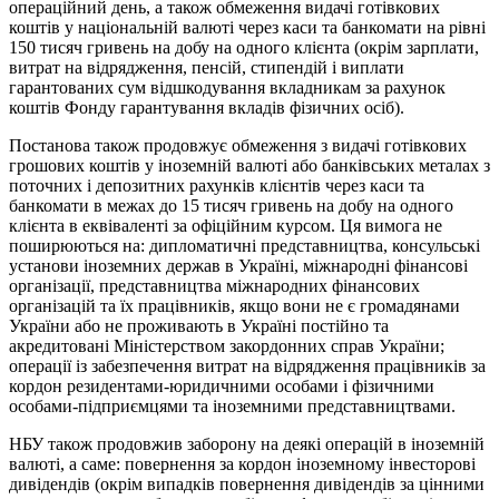
операційний день, а також обмеження видачі готівкових
коштів у національній валюті через каси та банкомати на рівні
150 тисяч гривень на добу на одного клієнта (окрім зарплати,
витрат на відрядження, пенсій, стипендій і виплати
гарантованих сум відшкодування вкладникам за рахунок
коштів Фонду гарантування вкладів фізичних осіб).
Постанова також продовжує обмеження з видачі готівкових
грошових коштів у іноземній валюті або банківських металах з
поточних і депозитних рахунків клієнтів через каси та
банкомати в межах до 15 тисяч гривень на добу на одного
клієнта в еквіваленті за офіційним курсом. Ця вимога не
поширюються на: дипломатичні представництва, консульські
установи іноземних держав в Україні, міжнародні фінансові
організації, представництва міжнародних фінансових
організацій та їх працівників, якщо вони не є громадянами
України або не проживають в Україні постійно та
акредитовані Міністерством закордонних справ України;
операції із забезпечення витрат на відрядження працівників за
кордон резидентами-юридичними особами і фізичними
особами-підприємцями та іноземними представництвами.
НБУ також продовжив заборону на деякі операцій в іноземній
валюті, а саме: повернення за кордон іноземному інвесторові
дивідендів (окрім випадків повернення дивідендів за цінними