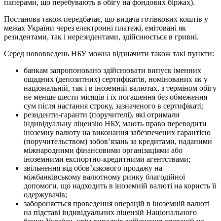
паперами, що перебувають в обігу на фондових біржах).
Постанова також передбачає, що видача готівкових коштів у
межах України через електронні платежі, емітовані як
резидентами, так і нерезидентами, здійснюється в гривні.
Серед нововведень НБУ можна відзначити також такі пункти:
банкам запропоновано здійснювати випуск іменних
ощадних (депозитних) сертифікатів, номінованих як у
національній, так і в іноземній валютах, з терміном обігу
не менше шести місяців і їх погашення без обмеження
сум після настання строку, зазначеного в сертифікаті;
резиденти-гаранти (поручителі), які отримали
індивідуальну ліцензію НБУ, мають право переводити
іноземну валюту на виконання забезпечених гарантією
(поручительством) зобов’язань за кредитами, наданими
міжнародними фінансовими організаціями або
іноземними експортно-кредитними агентствами;
звільнення від обов’язкового продажу на
міжбанківському валютному ринку благодійної
допомоги, що надходить в іноземній валюті на користь її
одержувачів;
забороняється проведення операцій в іноземній валюті
на підставі індивідуальних ліцензій Національного