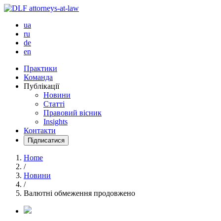
ua
ru
de
en
Практики
Команда
Публікації
Новини
Статті
Правовий вісник
Insights
Контакти
Підписатися
Home
/
Новини
/
Валютні обмеження продовжено