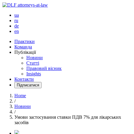
ua
ru
de
en
Практики
Команда
Публікації
Новини
Статті
Правовий вісник
Insights
Контакти
Підписатися
Home
/
Новини
/
Умови застосування ставки ПДВ 7% для лікарських
засобів