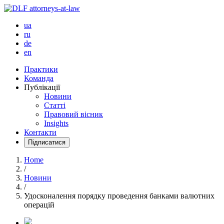
ua
ru
de
en
Практики
Команда
Публікації
Новини
Статті
Правовий вісник
Insights
Контакти
Підписатися
Home
/
Новини
/
Удосконалення порядку проведення банками валютних
операцій