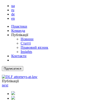
ua
ru
de
en
Практики
Команда
Публікації
Новини
Статті
Правовий вісник
Insights
Контакти
Підписатися
Публікації
next