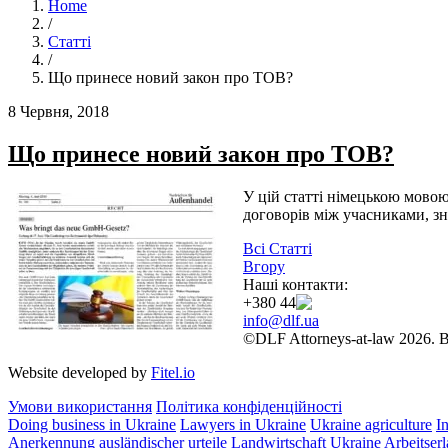
Home
/
Статті
/
Що принесе новий закон про ТОВ?
8 Червня, 2018
Що принесе новий закон про ТОВ?
У цій статті німецькою мово
договорів між учасниками, зн
Всі Статті
Вгору
Наші контакти:
+380 44 384 24 54
info@dlf.ua
©DLF Attorneys-at-law 2026. В
Website developed by
Fitel.io
Умови використання
Політика конфіденційності
Doing business in Ukraine
Lawyers in Ukraine
Ukraine agriculture
I
Anerkennung ausländischer urteile
Landwirtschaft Ukraine
Arbeitser