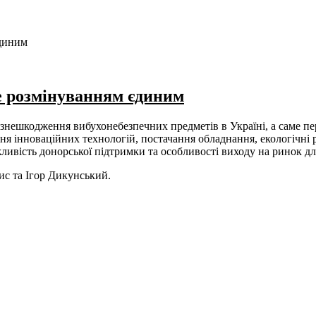
єдиним
е розмінуванням єдиним
 знешкодження вибухонебезпечних предметів в Україні, а саме п
ння інноваційних технологій, постачання обладнання, екологічн
ливість донорської підтримки та особливості виходу на ринок дл
ис та Ігор Дикунський.