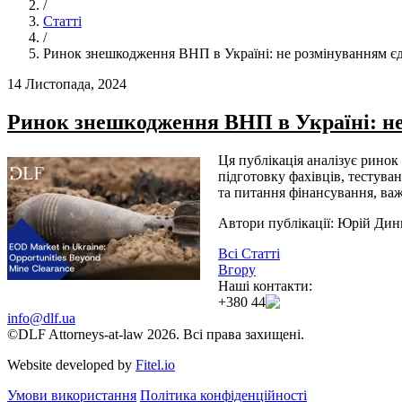
/
Статті
/
Ринок знешкодження ВНП в Україні: не розмінуванням 
14 Листопада, 2024
Ринок знешкодження ВНП в Україні: н
Ця публікація аналізує ринок
підготовку фахівців, тестува
та питання фінансування, важ
Автори публікації: Юрій Дин
Всі Статті
Вгору
Наші контакти:
+380 44 384 24 54
info@dlf.ua
©DLF Attorneys-at-law 2026. Всі права захищені.
Website developed by
Fitel.io
Умови використання
Політика конфіденційності