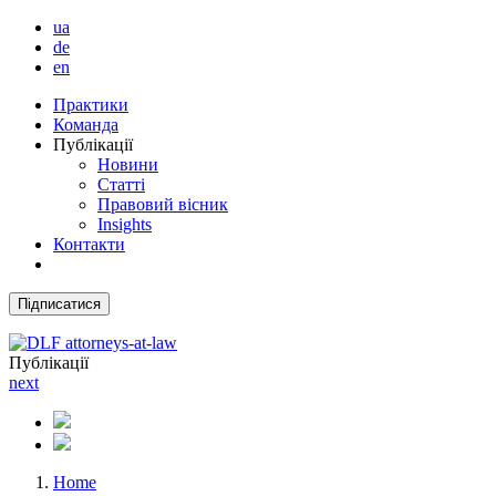
ua
de
en
Практики
Команда
Публікації
Новини
Статті
Правовий вісник
Insights
Контакти
Підписатися
Публікації
next
Home