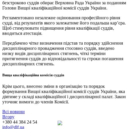
безстроково суддів обирає Верховна Рада України за поданням
Голови Вищої кваліфікаційної комісії суддів України.
Регламентовано незалежне оцінювання професійного рівня
судді, від результатів якого залежатиме його подальша кар’єра.
Щоб стимулювати підвищення рівня кваліфікації суддів,
вводиться атестація.
Передбачено чітке визначення підстав та порядку здійснення
дисциплінарного провадження стосовно суддів, введено
низку видів дисциплінарних стягнень, чіткі терміни
притягнення суддів до відповідальності та строки погашення
дисциплінарних стягнень.
Вища кваліфікаційна комісія суддів
Крім цього, внесено зміни в організацію та порядок
формування Вищої кваліфікаційної комісії суддів України, яка
діятиме у складі кваліфікаційної і дисциплінарної палат. Закон
уточняє вимоги до членів Комісії.
Всі новини
Вгору
+380 44 384 24 54
info@dlf.ua