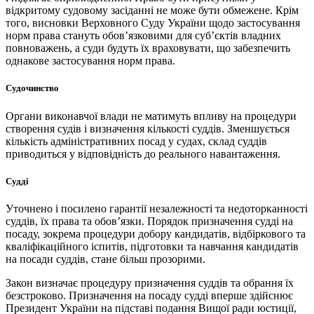
відкритому судовому засіданні не може бути обмежене. Крім
того, висновки Верховного Суду України щодо застосування
норм права стануть обов’язковими для суб’єктів владних
повноважень, а суди будуть їх враховувати, що забезпечить
однакове застосування норм права.
Судочинство
Органи виконавчої влади не матимуть впливу на процедури
створення судів і визначення кількості суддів. Зменшується
кількість адміністративних посад у судах, склад суддів
приводиться у відповідність до реального навантаження.
Судді
Уточнено і посилено гарантії незалежності та недоторканності
суддів, їх права та обов’язки. Порядок призначення судді на
посаду, зокрема процедури добору кандидатів, відбіркового та
кваліфікаційного іспитів, підготовки та навчання кандидатів
на посади суддів, стане більш прозорими.
Закон визначає процедуру призначення суддів та обрання їх
безстроково. Призначення на посаду судді вперше здійснює
Президент України на підставі подання Вищої ради юстиції,