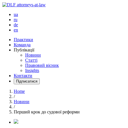
ua
ru
de
en
Практики
Команда
Публікації
Новини
Статті
Правовий вісник
Insights
Контакти
Підписатися
Home
/
Новини
/
Перший крок до судової реформи