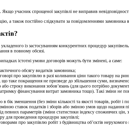
. Якщо учасник спрощеної закупівлі не виправив невідповідності
ію, а також постійно слідкувати за повідомленнями замовника в
актів?
к укладеного із застосуванням конкурентних процедур закупівель
ання в повному обсязі.
ипадках істотні умови договорів можуть бути змінені, а саме:
фактичного обсягу видатків замовника;
оворі про закупівлю в разі коливання ціни такого товару на рин
, що таке покращення не призведе до збільшення суми, визначено
ю або строку виконання зобов’язань (для цього потрібно докуме
атримку фінансування витрат замовника тощо). Такі зміни не по
 бік зменшення (без зміни кількості та якості товарів, робіт і по
 зміною ставок податків і зборів або зміною умов щодо надання п
ід певних параметрів (зміни статистики індексу споживчих цін, з
ру для проведення процедури закупівлі;
говорами про закупівлю робіт з будівництва об’єктів нерухомого