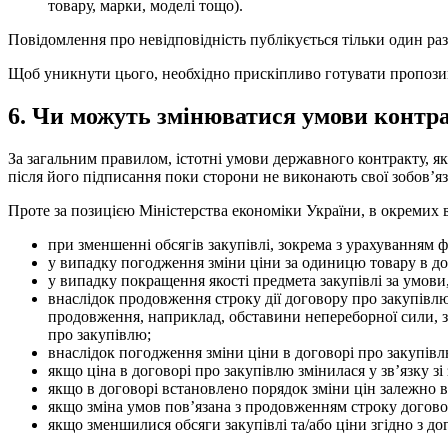
товару, марки, моделі тощо).
Повідомлення про невідповідність публікується тільки один раз
Щоб уникнути цього, необхідно прискіпливо готувати пропозиц
6. Чи можуть змінюватися умови контр
За загальним правилом, істотні умови державного контракту, я
після його підписання поки сторони не виконають свої зобов’яз
Проте за позицією Міністерства економіки України, в окремих в
при зменшенні обсягів закупівлі, зокрема з урахуванням 
у випадку погодження зміни ціни за одиницю товару в дог
у випадку покращення якості предмета закупівлі за умови
внаслідок продовження строку дії договору про закупівл
продовження, наприклад, обставини непереборної сили, з
про закупівлю;
внаслідок погодження зміни ціни в договорі про закупівлю в
якщо ціна в договорі про закупівлю змінилася у зв’язку зі
якщо в договорі встановлено порядок зміни цін залежно в
якщо зміна умов пов’язана з продовженням строку догово
якщо зменшилися обсяги закупівлі та/або ціни згідно з до