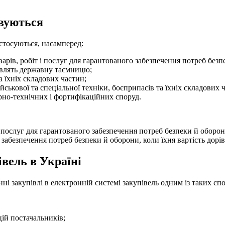
овуються
 стосуються, насамперед:
варів, робіт і послуг для гарантованого забезпечення потреб безп
новлять державну таємницю;
а їхніх складових частин;
ійськової та спеціальної техніки, боєприпасів та їхніх складових 
ерно-технічних і фортифікаційних споруд.
і послуг для гарантованого забезпечення потреб безпеки й оборо
 забезпечення потреб безпеки й оборони, коли їхня вартість дорі
вель в Україні
 закупівлі в електронній системі закупівель одним із таких спо
ій постачальників;