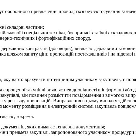
луг оборонного призначення проводяться без застосування зазначе
їхні складові частини;
військової і спеціальної техніки, боєприпасів та їхніх складових 
енерно-технічних і фортифікаційних споруд.
ня державних контрактів (договорів), визначає державний замовни
ка шляхом запиту ціни пропозицій постачальників і на підставі 
, яку варто врахувати потенційним учасникам закупівель, є пор
спрощеної закупівлі виявляє невідповідності в інформації або до
акупівлі, він повинен розмістити повідомлення з вимогою випр
троку розгляду пропозицій. Виправлення в цьому випадку здійсн
з моменту розміщення в електронній системі закупівель повідом
значає, зокрема:
бо документів, яких вимагає тендерна документація;
міни предмета закупівлі, запропонованого учасником процедури з