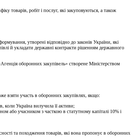
іку товарів, робіт і послуг, які закуповуються, а також
ормування, утворені відповідно до законів України, які
упівлі й укладати державні контракти рішенням державного
«Агенція оборонних закупівель» створене Міністерством
оже взяти участь в оборонних закупівлях, якщо:
в, коли Україна вилучила її активи;
еном або учасником з часткою в статутному капіталі 10% і
сності та походження товарів, які вона пропонує в оборонних