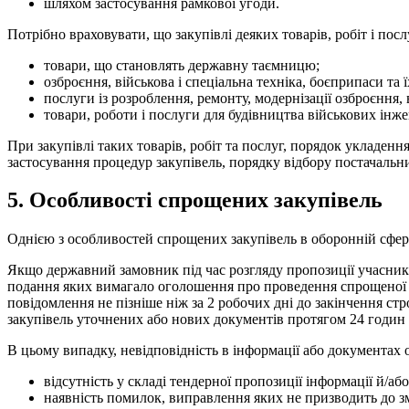
шляхом застосування рамкової угоди.
Потрібно враховувати, що закупівлі деяких товарів, робіт і пос
товари, що становлять державну таємницю;
озброєння, військова і спеціальна техніка, боєприпаси та 
послуги із розроблення, ремонту, модернізації озброєння, 
товари, роботи і послуги для будівництва військових інж
При закупівлі таких товарів, робіт та послуг, порядок укладен
застосування процедур закупівель, порядку відбору постачальни
5. Особливості спрощених закупівель
Однією з особливостей спрощених закупівель в оборонній сфері
Якщо державний замовник під час розгляду пропозиції учасника 
подання яких вимагало оголошення про проведення спрощеної з
повідомлення не пізніше ніж за 2 робочих дні до закінчення с
закупівель уточнених або нових документів протягом 24 годин 
В цьому випадку, невідповідність в інформації або документах о
відсутність у складі тендерної пропозиції інформації й/а
наявність помилок, виправлення яких не призводить до з