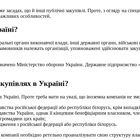
засадах, що й інші публічні закупівлі. Проте, з огляду на специф
важливих осо
бливостей.
раїні?
ьні органи виконавчої влади, інші державні органи, військові ф
 замовників належать організації, уповноважені здійснювати зак
значено Міністерство оборони України. Державне підприємство 
акупівлях в Україні?
 Україні. Проте треба мати на увазі, що іноземна компанія не зм
вства російської федерації або республіки білорусь, крім випадкі
давства України, однак її кінцевим бенефіціарним власником, чл
 громадяни цих країн;
дження з російської федерації або республіки білорусь.
 компанії необхідно ретельно проаналізувати свою структуру вла