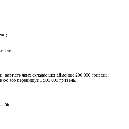
еки;
частин;
ни, вартість яких складає щонайменше 200 000 гривень;
внює або перевищує 1 500 00
0 гривень.
собів: