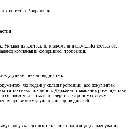
них способів. Зокрема, це:
частин;
к. Укладання контрактів в такому випадку здійснюється без
наданої компаніями комерційної п
ропозиції.
ядок усунення невідповідностей.
кументах, які подані у складі пропозиції, або документах,
авити такі невідповідності. Державний замовник розміщує таке
юється шляхом завантаження через електронну систему
лення про вимогу усунення невідповідностей.
акупівлі у складі його тендерної пропозиції (найменування