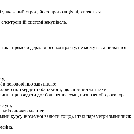
 у вказаний строк, його пропозиція відхиляється.
 електронній системі
закупівель.
, так і прямого державного контракту, не можуть змінюватися
ку;
ї в договорі про закупівлю;
нтально підтвердити обставини, що спричинили таке
винні призводити до збільшення суми, визначеної в договорі
слуг);
ільг із оподаткування;
міни курсу іноземної валюти тощо), і такі параметри змінилися;
 майна.