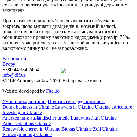
суттєво спростити участь іноземців в процедурі державних
закупівель.
При цьому суттєвих пом’якшень валютних обмежень,
зокрема, щодо виплати дивідендів в іноземній валюті,
повернення позик нерезидентам та скасування вимоги
обов’язкового продажу валютних надходжень у розмірі 75%,
яких очікував ринок, у зв’язку з нестабільною ситуацією на
валютному ринку так і не запроваджено.
Всі новини
Вгору
+380 44 384 24 54
info@dlf.ua
©DLF Attorneys-at-law 2026. Всі права захищені.
Website developed by
Fitel.io
Умови використання
Політика конфіденційності
Doing business in Ukraine
Lawyers in Ukraine
Ukraine agriculture
Investing in Ukraine
Anerkennung ausländischer urteile
Landwirtschaft Ukraine
Arbeitserlaubnis Ukraine
Renewable energy in Ukraine
Biogas Ukraine
Zoll Ukraine
Firmengründung Ukraine