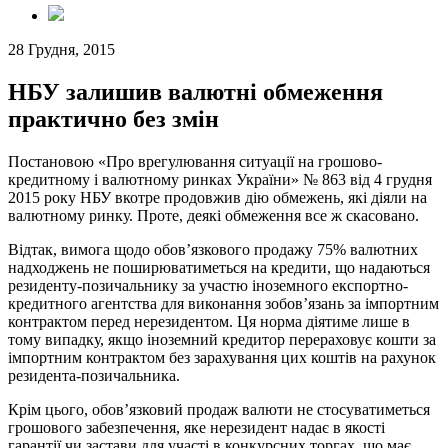
28 Грудня, 2015
НБУ залишив валютні обмеження
практично без змін
Постановою «Про врегулювання ситуації на грошово-
кредитному і валютному ринках України» № 863 від 4 грудня
2015 року НБУ вкотре продовжив дію обмежень, які діяли на
валютному ринку. Проте, деякі обмеження все ж скасовано.
Відтак, вимога щодо обов’язкового продажу 75% валютних
надходжень не поширюватиметься на кредити, що надаються
резиденту-позичальнику за участю іноземного експортно-
кредитного агентства для виконання зобов’язань за імпортним
контрактом перед нерезидентом. Ця норма діятиме лише в
тому випадку, якщо іноземний кредитор перераховує кошти за
імпортним контрактом без зарахування цих коштів на рахунок
резидента-позичальника.
Крім цього, обов’язковий продаж валюти не стосуватиметься
грошового забезпечення, яке нерезидент надає в якості
гарантії чи застави для участі в конкурсних торгах, що має