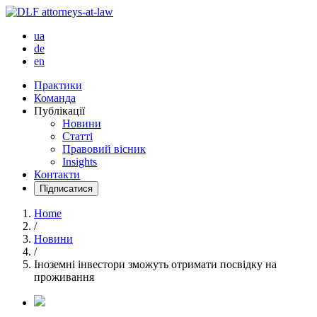
ua
de
en
Практики
Команда
Публікації
Новини
Статті
Правовий вісник
Insights
Контакти
Підписатися
Home
/
Новини
/
Іноземні інвестори зможуть отримати посвідку на
проживання