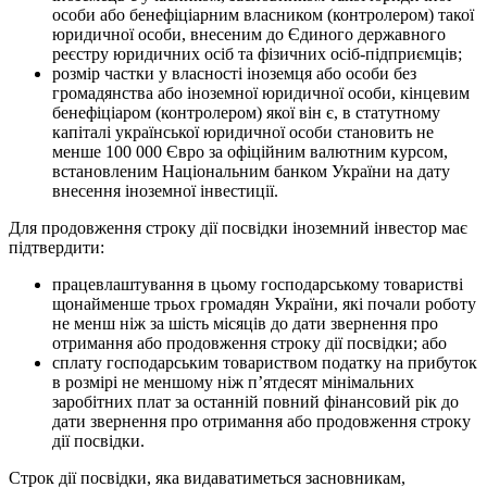
особи або бенефіціарним власником (контролером) такої
юридичної особи, внесеним до Єдиного державного
реєстру юридичних осіб та фізичних осіб-підприємців;
розмір частки у власності іноземця або особи без
громадянства або іноземної юридичної особи, кінцевим
бенефіціаром (контролером) якої він є, в статутному
капіталі української юридичної особи становить не
менше 100 000 Євро за офіційним валютним курсом,
встановленим Національним банком України на дату
внесення іноземної інвестиції.
Для продовження строку дії посвідки іноземний інвестор має
підтвердити:
працевлаштування в цьому господарському товаристві
щонайменше трьох громадян України, які почали роботу
не менш ніж за шість місяців до дати звернення про
отримання або продовження строку дії посвідки; або
сплату господарським товариством податку на прибуток
в розмірі не меншому ніж п’ятдесят мінімальних
заробітних плат за останній повний фінансовий рік до
дати звернення про отримання або продовження строку
дії посвідки.
Строк дії посвідки, яка видаватиметься засновникам,