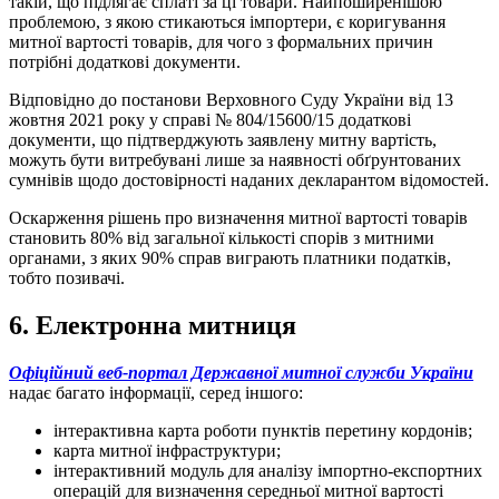
такій, що підлягає сплаті за ці товари. Найпоширенішою
проблемою, з якою стикаються імпортери, є коригування
митної вартості товарів, для чого з формальних причин
потрібні додаткові документи.
Відповідно до постанови Верховного Суду України від 13
жовтня 2021 року у справі № 804/15600/15 додаткові
документи, що підтверджують заявлену митну вартість,
можуть бути витребувані лише за наявності обґрунтованих
сумнівів щодо достовірності наданих декларантом відомостей.
Оскарження рішень про визначення митної вартості товарів
становить 80% від загальної кількості спорів з митними
органами, з яких 90% справ виграють платники податків,
т
обто позивачі.
6. Електронна митниця
Офіційний веб-портал Державної митної служби України
надає багато інформації, серед іншого:
інтерактивна карта роботи пунктів перетину кордонів;
карта митної інфраструктури;
інтерактивний модуль для аналізу імпортно-експортних
операцій для визначення середньої митної вартості