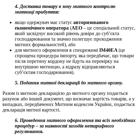
4. Доставка товару в зону митного контролю
митниці прибуття:
якщо одержувач має статус
авторизованого
економічного оператора
(
АЕО
– це спеціальний статус,
який засвідчує високий рівень довіри до суб’єкта
господарювання та значно полегшує проходження
митних формальностей), або
для митного оформлення в спецрежимі
IM40EA
(це
спрощена процедура імпорту, яка передбачає, що товари
після перетину кордону не йдуть на перевірку на
внутрішню митницю, а відразу відправляються
суб’єктам господарювання).
5. Подання митної декларації до митного органу.
Разом із митною декларацією до митного органу подається
рахунок або інший документ, що визначає вартість товарів, а у
випадках, передбачених Митним кодексом України, подається
декларація митної вартості.
6. Проведення митного оформлення та всіх необхідних
процедур – за наявності заходів нетарифного
регулювання.