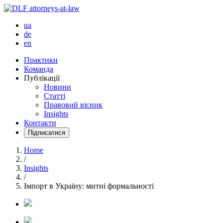
ua
de
en
Практики
Команда
Публікації
Новини
Статті
Правовий вісник
Insights
Контакти
Підписатися
Home
/
Insights
/
Імпорт в Україну: митні формальності