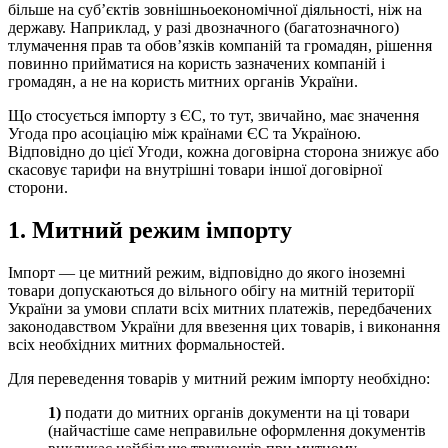
більше на суб’єктів зовнішньоекономічної діяльності, ніж на
державу. Наприклад, у разі двозначного (багатозначного)
тлумачення прав та обов’язків компаній та громадян, рішення
повинно прийматися на користь зазначених компаній і
громадян, а не на користь митних органів України.
Що стосується імпорту з ЄС, то тут, звичайно, має значення
Угода про асоціацію між країнами ЄС та Україною.
Відповідно до цієї Угоди, кожна договірна сторона знижує або
скасовує тарифи на внутрішні товари іншої дог
овірної
сторони.
1. Митний режим імпорту
Імпорт — це митний режим, відповідно до якого іноземні
товари допускаються до вільного обігу на митній території
України за умови сплати всіх митних платежів, передбачених
законодавством України для ввезення цих товарів, і виконання
всіх необхідних митних формальностей.
Для переведення товарів у митний режим імпорту необхідно:
1)
подати до митних органів документи на ці товари
(найчастіше саме неправильне оформлення документів