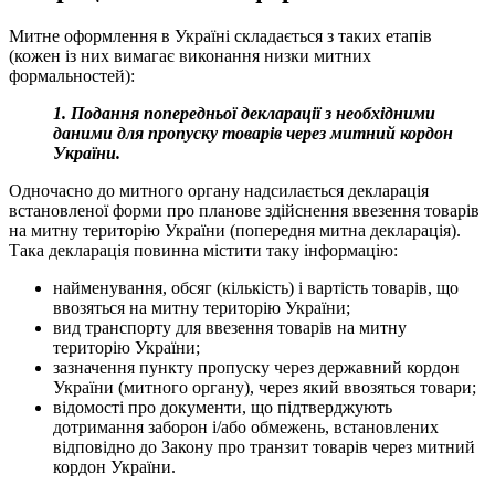
Митне оформлення в Україні складається з таких етапів
(кожен із них вимагає виконання низки митних
формальностей):
1. Подання попередньої декларації з необхідними
даними для пропуску товарів через митний кордон
України.
Одночасно до митного органу надсилається декларація
встановленої форми про планове здійснення ввезення товарів
на митну територію України (попередня митна декларація).
Така декларація повинна містити таку інформацію:
найменування, обсяг (кількість) і вартість товарів, що
ввозяться на митну територію України;
вид транспорту для ввезення товарів на митну
територію України;
зазначення пункту пропуску через державний кордон
України (митного органу), через який ввозяться товари;
відомості про документи, що підтверджують
дотримання заборон і/або обмежень, встановлених
відповідно до Закону про транзит товарів через митний
кордон України.