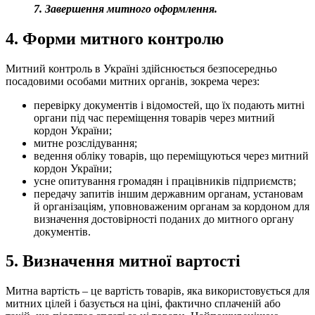
7. Завершення митно
го оформлення.
4. Форми митного контролю
Митний контроль в Україні здійснюється безпосередньо
посадовими особами митних органів, зокрема через:
перевірку документів і відомостей, що їх подають митні
органи під час переміщення товарів через митний
кордон України;
митне розслідування;
ведення обліку товарів, що переміщуються через митний
кордон України;
усне опитування громадян і працівників підприємств;
передачу запитів іншим державним органам, установам
й організаціям, уповноваженим органам за кордоном для
визначення достовірності поданих до митного орг
ану
документів.
5. Визначення митної вартості
Митна вартість – це вартість товарів, яка використовується для
митних цілей і базується на ціні, фактично сплаченій або