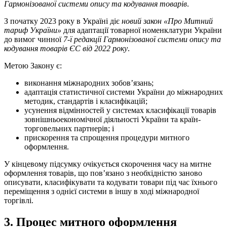
Гармонізованої системи опису та кодування товарів
.
З початку 2023 року в Україні діє
новий закон «Про Митний
тариф України»
для адаптації товарної номенклатури України
до вимог чинної
7-ї редакції Гармонізованої системи опису та
кодування товарів ЄС від 2022 року
.
Метою Закону є:
виконання міжнародних зобов’язань;
адаптація статистичної системи України до міжнародних
методик, стандартів і класифікацій;
усунення відмінностей у системах класифікації товарів
зовнішньоекономічної діяльності України та країн-
торговельних партнерів; і
прискорення та спрощення процедури митного
оформлення.
У кінцевому підсумку очікується скорочення часу на митне
оформлення товарів, що пов’язано з необхідністю заново
описувати, класифікувати та кодувати товари під час їхнього
переміщення з однієї системи в іншу в ході міжнар
одної
торгівлі.
3. Процес митного оформлення