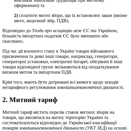
викликає найбільше труднощів при митному
оформленні) та
2)
сплатити митні збори, що їх встановлює закон (ввізне
мито, акцизний збір, ПДВ).
Відповідно до
Угоди про асоціацію між ЄС та Україною
,
більшість імпортних податків ЄС було зменшено або
скасовано.
Під час дії воєнного стану в Україні товари військового
призначення та деякі інші товари, наприклад, генератори,
генераторні установки, електричні батареї, обігрівачі й інші
товари відповідної групи звільняються від оподаткування
ввізним митом та імпортним ПДВ.
Крім того, мають бути дотримані всі вимоги щодо заходів
нетарифного регулювання зовнішньоекономічн
ої діяльності.
2. Митний тариф
Митний тариф містить перелік ставок митних зборів на
товари, що ввозяться на митну територію України та
систематизуються відповідно до
Української класифікації
товарів зовнішньоекономічної діяльності (УКТ ЗЕД)
на основі