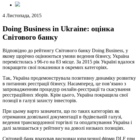
4 Листопада, 2015
Doing Business in Ukraine: оцінка
Cвітового банку
Відповідно до рейтингу Cвітового банку Doing Business, у
якому щорічно оцінюються умови ведення бізнесу, Україна
перемістилась з 96-го на 83 місце. За 2015 рік Україні вдалося
покращити свої показники в окремих категоріях.
Так, Україна продемонструвала позитивну динаміку розвитку
в питаннях реєстрації бізнесу. Насамперед, це пов’язано з
запровадженням процедур онлайн-реєстрації та скасування
реєстраційних зборів. Крім цього, Україна покращила свої
позиції в галузі захисту інвесторів.
При цьому варто зазначити, що по таких категоріях як
отримання дозвільної документації в будівельній галузі,
ведення транскордонної торгівлі та оподаткування Україна і
далі залишається у рейтингу на доволі низьких позиціях.
Cвітовий банк врахував висновки юридичної фірми DLF при