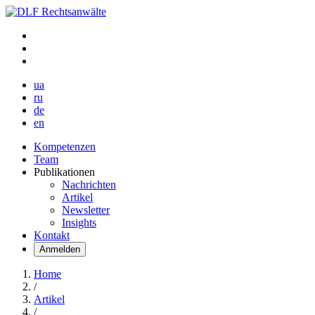
ua
ru
de
en
Kompetenzen
Team
Publikationen
Nachrichten
Artikel
Newsletter
Insights
Kontakt
Anmelden
Home
/
Artikel
/